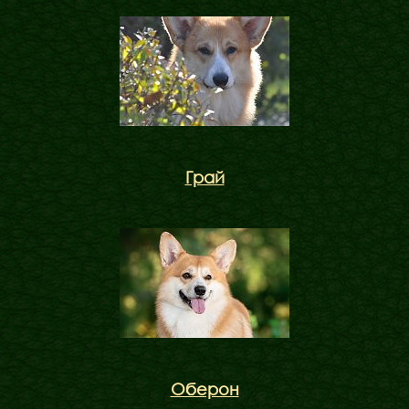
Грай
Оберон