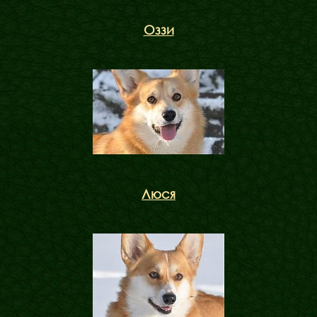
Оззи
Люся