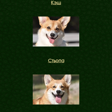
Кэш
Стьопа