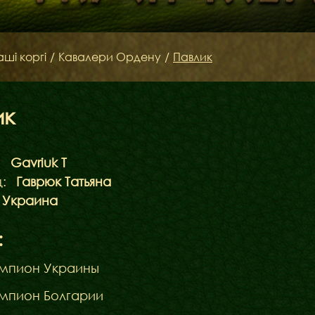
аші коргі
/
Кавалери Ордену
/
Павлик
ик
:
Gavriuk T
:
Гаврюк Татьяна
Украина
:
мпион Украины
мпион Болгарии