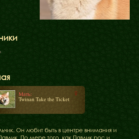
ники
Щенята
Дитяча кімната
ная
у
Мать:
Twinan Take the Ticket
ьчик. Он любит быть в центре внимания и
влик. По мере того, как Павлик рос и