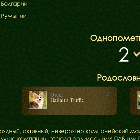
 Болгарии
 Румынии
Однопомет
2
Наші коргі
Дами Ордену
Родослов
Кавалери Орден
Отец:
Hailait's Truffle
рядный, активный, невероятно компанейский мал
 душа компании, отсюда родилось имя ПАБ или Па