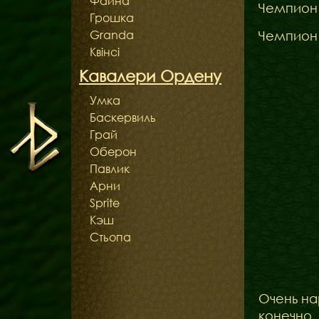
Файна
Чемпион
Грошка
Granda
Чемпион
Квінсі
Кавалери Ордену
Умка
Баскервиль
Грай
Оберон
Павлик
Арни
Sprite
Кэш
Стьопа
Очень на
конечно,