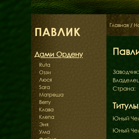
Главная
/
Н
ПАВЛИК
Павл
Дами Ордену
Ruta
Заводчик
Оззи
Люся
Владелец
Sara
Страна:
Матреша
Berry
Титулы
Клава
Клепа
Юный Че
Эня
Юный Че
Ума