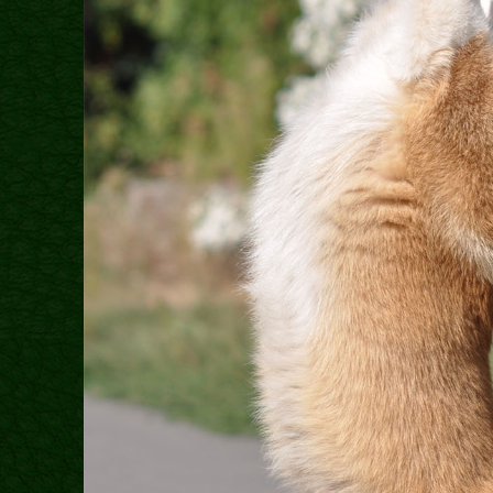
Міфи
Факти