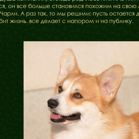
ся, он все больше становился похожим на свою м
Чарли. А раз так, то мы решили: пусть остается 
бит жизнь. все делает с напором и на публику.