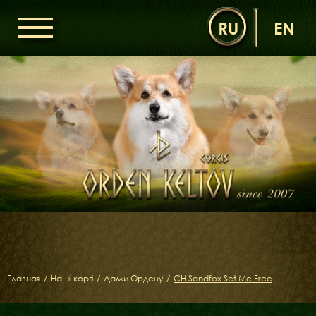
RU
EN
ГОЛОВНА
ОРДЕН КЕЛЬТІВ
НОВИНИ
ДИТЯЧА КІМНАТА
КОНТАКТИ
НАШІ КОРГІ
ДАМИ ОРДЕНУ
КАВАЛЕРИ ОРДЕНУ
ЩЕНЯТА
ДИТЯЧА КІМНАТА
Главная
/
Наші коргі
/
Дами Ордену
/
CH Sandfox Set Me Free
БІБЛІОТЕКА
МІФИ