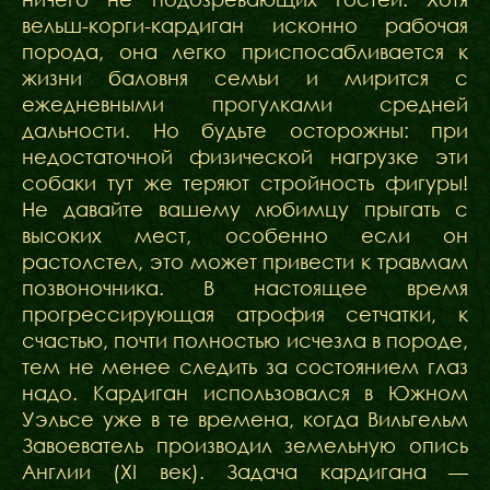
вельш-корги-кардиган исконно рабочая
порода, она легко приспосабливается к
жизни баловня семьи и мирится с
ежедневными прогулками средней
дальности. Но будьте осторожны: при
недостаточной физической нагрузке эти
собаки тут же теряют стройность фигуры!
Не давайте вашему любимцу прыгать с
высоких мест, особенно если он
растолстел, это может привести к травмам
позвоночника. В настоящее время
прогрессирующая атрофия сетчатки, к
счастью, почти полностью исчезла в породе,
тем не менее следить за состоянием глаз
надо. Кардиган использовался в Южном
Уэльсе уже в те времена, когда Вильгельм
Завоеватель производил земельную опись
Англии (XI век). Задача кардигана —