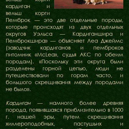
кардиган и
вельш корги
Пемброк — это две отдельные породы,
которые происходят из двух отдельных
округов Уэльса — Кардиганшира и
Пемброкшира» — объясняет Леа Джеймс
(заводчик кардиганов и пемброков
питомник «McLea», судья АКС по обеим
породам). «Поскольку эти округа были
разделены горной цепью, люди не
путешествовали по горам часто, и
большого скрещивания между породами
не было».
Кардиган
— намного более древняя
порода, появившаяся приблизительно в 1000
г. нашей эры, путем скрещивания
хиллероподобных, пастушьих и