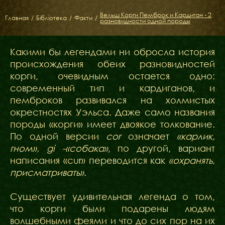
ФАКТИ
Вельш Корги Пемброк и Кардиган - 2
БЛОГ
Главная
/
Бібліотека
/
Факти
/
разновидности одной породы
ГАЛЕРЕЇ
Какими бы легендами ни обросла история
происхождения обеих разновидностей
корги, очевидным остается одно:
современный тип и кардиганов, и
пемброков развивался на холмистых
окрестностях Уэльса. Даже само названия
породы «корги» имеет двоякое толкование.
По одной версии
cor
означает
«карлик,
гном», gi -«собака»
, по другой, вариант
написания «сur» переводится как
«охранять,
присматривать»
.
Существует удивительная легенда о том,
что корги были подарены людям
волшебными феями и что до сих пор на их