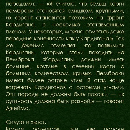
породами: — «Я считаю, что вельш корги
пемброки становятся слишком крупными,
их фронт становится похожим на фронт
Кардигана, с несколько отставленным
плечом. У некоторых, можно отметить даже
передние конечности как у Кардигана!». Так
же, Джеймс отмечает, что появились
Кардиганы, которые стали походить на
Пемброка. «Кардиганы должны иметь
большие, круглые в сечении кости с
большим количеством кривых. Пемброки
имеют более острые углы. Я стал чаще
встречать Кардиганов с острыми углами.
Эти породы не должны быть похожи — их
сущность должна быть разной!» — говорит
Джеймс.
Силуэт и хвост.
Кроме размеров, эти две породы