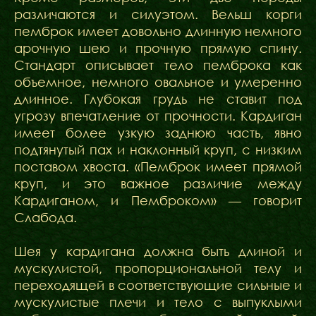
различаются и силуэтом. Вельш корги
пемброк имеет довольно длинную немного
арочную шею и прочную прямую спину.
Стандарт описывает тело пемброка как
объемное, немного овальное и умеренно
длинное. Глубокая грудь не ставит под
угрозу впечатление от прочности. Кардиган
имеет более узкую заднюю часть, явно
подтянутый пах и наклонный круп, с низким
поставом хвоста. «Пемброк имеет прямой
круп, и это важное различие между
Кардиганом, и Пемброком» — говорит
Слабода.
Шея у кардигана должна быть длиной и
мускулистой, пропорциональной телу и
переходящей в соответствующие сильные и
мускулистые плечи и тело с выпуклыми