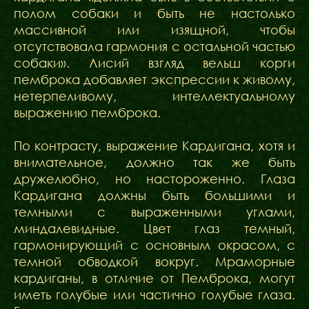
полом собаки и быть не настолько
массивной или изящной, чтобы
отсутствовала гармония с остальной частью
собаки». Лисий взгляд вельш корги
пемброка добавляет экспрессии к живому,
нетерпеливому, интеллектуальному
выражению пемброка.
По контрасту, выражение Кардигана, хотя и
внимательное, должно так же быть
дружелюбно, но настороженно. Глаза
Кардигана должны быть большими и
темными с выраженными углами,
миндалевидные. Цвет глаз темный,
гармонирующий с основным окрасом, с
темной обводкой вокруг. Мраморные
кардиганы, в отличие от Пемброка, могут
иметь голубые или частично голубые глаза.