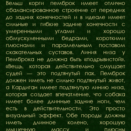
Вельш корги пемброк имеет отлично
сбалансированное строение от передних
до задних конечностей и в идеале имеет
сильные и гибкие задние конечности с
умеренными углами и хорошо
обмускуленными бедрами, короткими
плюснами и параллельным поставом
скакательных суставов. Линия низа у
Пемброка не должна быть «подрывистой».
«Вещь, которая действительно смущает
судей — это подтянутый пах. Пемброк
должен иметь не сильно подтянутый живот,
а Кардиган имеет подтянутую линию низа,
которая создает впечатление, что собака
имеет более длинные задние ноги, чем
есть в действительности. Это просто
визуальный эффект. Обе породы должны
иметь длинное колено, хорошую
мышечную массу и плюсны