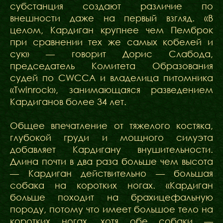
субстанция создают различие по
внешности даже на первый взгляд. «В
целом, Кардиган крупнее чем Пемброк
при сравнении тех же самых кобелей и
сук» — говорит Дорис Слабода,
председатель Комитета Образования
судей по CWCCA и владелица питомника
«Twinrock», занимающаяся разведением
Кардиганов более 34 лет.
Общее впечатление от тяжелого костяка,
глубокой груди и мощного силуэта
добавляет Кардигану внушительности.
Длина почти в два раза больше чем высота
— Кардиган действительно — большая
собака на коротких ногах. «Кардиган
больше походит на брахицефальную
породу, потому что имеет большое тело на
коротких ногах, хотя обе собаки —