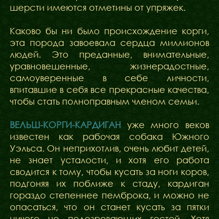
шерсти имеются отметины от упряжек.
Каково бы ни было происхождение корги,
эта порода завоевала сердца миллионов
людей. Это преданные, внимательные,
уравновешенные, жизнерадостные,
самоуверенные в себе личности,
впитавшие в себя все прекрасные качества,
чтобы стать полноправным членом семьи.
ВЕЛЬШ-КОРГИ-КАРДИГАН
уже много веков
известен как рабочая собака Южного
Уэльса. Он неприхотлив, очень любит детей,
не знает усталости, и хотя его работа
сводится к тому, чтобы кусать за ноги коров,
подгоняя их поближе к стаду, кардиган
гораздо степеннее пемброка, и можно не
опасаться, что он станет кусать за пятки
ничего не подозревающих гостей. Хотя