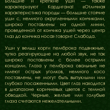
Большие и крепкие уши — также
характеризуют Кардигана! «Отличная
характеристика породы — большие стоячие
уши с, немного округленными кончиками,
широко поставлены на одной линии,
проведенной от кончика ушей через центр
глаз до кончика носа» говорит Слабода.
Уши у вельш корги пемброка подвижные,
чутко реагирующие на любой звук, не так
широко поставлены с более острыми
концами. Глаза у пемброка овальные не
имеют острых уголков, немного косо
поставлены, не могут быть выпуклыми или
глубоко посаженными. Цвет глаз находится
в диапазоне коричневых цветов с темной
обводкой. Черные, желтые или голубые
глаза считаются нежелательными.