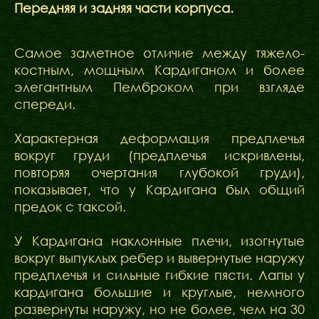
Передняя и задняя части корпуса.
Самое заметное отличие между тяжело-
костным, мощным Кардиганом и более
элегантным Пемброком при взгляде
спереди.
Характерная деформация предплечья
вокруг груди (предплечья искривлены,
повторяя очертания глубокой груди),
показывает, что у Кардигана был общий
предок с таксой.
У Кардигана наклонные плечи, изогнутые
вокруг выпуклых ребер и вывернутые наружу
предплечья и сильные гибкие пясти. Лапы у
кардигана большие и круглые, немного
развернуты наружу, но не более, чем на 30