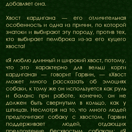
добавляет она.
Хвост кардигана — его отличительная
особенность и одна из причин, по которой
знатоки и выбирают эту породу, против тех,
кто выбирает пемброка из-за его куцего
хвоста!
«Я люблю длинный и широкий хвост, потому,
что это характерно для вельш корги
кардигана» — говорит Гарвин, — «Хвост
может много рассказать об эмоциях
собаки, к тому же он используется как руль
и баланс при работе, конечно, он не
должен быть свернутым в кольцо, как у
шпица». Несмотря на то, что много людей
предпочитают собаку с хвостом, Гарвин
поддерживает людей, отдающих
предпочтение бесхвостым собакам: «Я