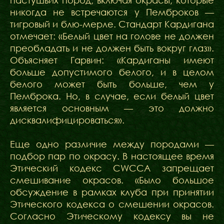
пастушьих пород, включая окрасы, которые
никогда не встречаются у Пемброков —
тигровый и блю-мерле. Стандарт Кардигана
отмечает: «Белый цвет на голове не должен
преобладать и не должен быть вокруг глаз».
Объясняет Гарвин: «Кардиганы имеют
больше допустимого белого, и в целом
белого может быть больше, чем у
Пемброка. Но, в случае, если белый цвет
является основным — это должно
дисквалифицироваться».
Еще одно различие между породами —
подбор пар по окрасу. В настоящее время
Этический кодекс CWCCA запрещает
смешивание окрасов. «Было большое
обсуждение в рамках клуба при принятии
Этического кодекса о смешении окрасов.
Согласно Этическому кодексу вы не