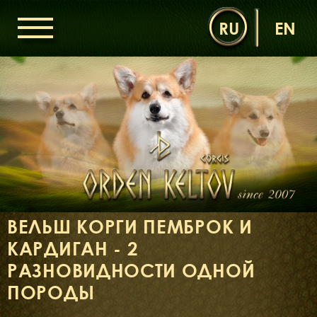
RU
EN
ГОЛОВНА
ОРДЕН КЕЛЬТІВ
НОВИНИ
ДИТЯЧА КІМНАТА
КОНТАКТИ
НАШІ КОРГІ
ДАМИ ОРДЕНУ
ВЕЛЬШ КОРГИ ПЕМБРОК И
КАВАЛЕРИ ОРДЕНУ
КАРДИГАН - 2
ЩЕНЯТА
РАЗНОВИДНОСТИ ОДНОЙ
ДИТЯЧА КІМНАТА
ПОРОДЫ
БІБЛІОТЕКА
МІФИ