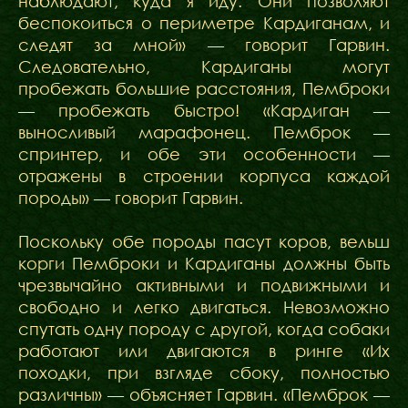
наблюдают, куда я иду. Они позволяют
беспокоиться о периметре Кардиганам, и
следят за мной» — говорит Гарвин.
Следовательно, Кардиганы могут
пробежать большие расстояния, Пемброки
— пробежать быстро! «Кардиган —
выносливый марафонец. Пемброк —
спринтер, и обе эти особенности —
отражены в строении корпуса каждой
породы» — говорит Гарвин.
Поскольку обе породы пасут коров, вельш
корги Пемброки и Кардиганы должны быть
чрезвычайно активными и подвижными и
свободно и легко двигаться. Невозможно
спутать одну породу с другой, когда собаки
работают или двигаются в ринге «Их
походки, при взгляде сбоку, полностью
различны» — объясняет Гарвин. «Пемброк —