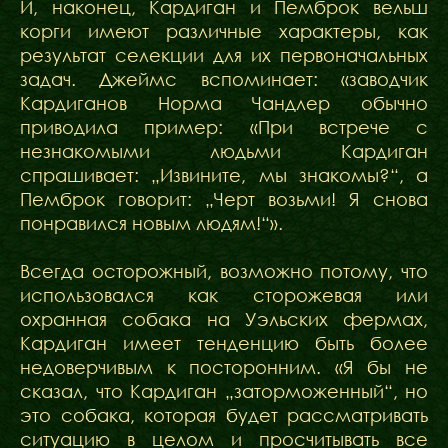
И, наконец, Кардиган и Пемброк вельш
корги имеют различные характеры, как
результат селекции для их первоначальных
задач. Джеймс вспоминает: «заводчик
Кардиганов Норма Чандлер обычно
приводила пример: «При встрече с
незнакомыми людьми Кардиган
спрашивает: „Извините, мы знакомы?“, а
Пемброк говорит: „Черт возьми! Я снова
понравился новым людям!“».
Всегда осторожный, возможно потому, что
использовался как сторожевая или
охранная собака на Уэльских фермах,
Кардиган имеет тенденцию быть более
недоверчивым к посторонним. «Я бы не
сказал, что Кардиган „заторможенный“, но
это собака, которая будет рассматривать
ситуацию в целом и просчитывать все