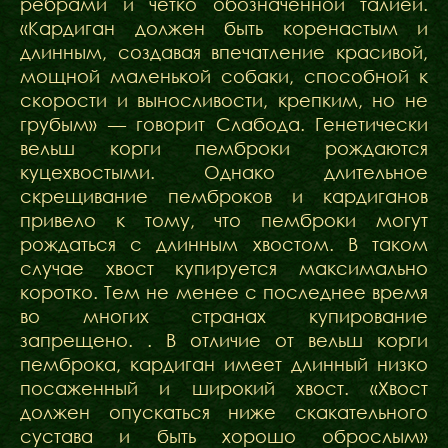
ребрами и четко обозначенной талией.
«Кардиган должен быть коренастым и
длинным, создавая впечатление красивой,
мощной маленькой собаки, способной к
скорости и выносливости, крепким, но не
грубым» — говорит Слабода. Генетически
вельш корги пемброки рождаются
куцехвостыми. Однако длительное
скрещивание пемброков и кардиганов
привело к тому, что пемброки могут
рождаться с длинным хвостом. В таком
случае хвост купируется максимально
коротко. Тем не менее с последнее время
во многих странах купирование
запрещено. . В отличие от вельш корги
пемброка, кардиган имеет длинный низко
посаженный и широкий хвост. «Хвост
должен опускаться ниже скакательного
сустава и быть хорошо оброслым»