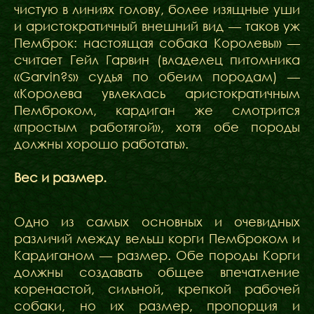
чистую в линиях голову, более изящные уши
и аристократичный внешний вид — таков уж
Пемброк: настоящая собака Королевы» —
считает Гейл Гарвин (владелец питомника
«Garvin?s» судья по обеим породам) —
«Королева увлеклась аристократичным
Пемброком, кардиган же смотрится
«простым работягой», хотя обе породы
должны хорошо работать».
Вес и размер.
Одно из самых основных и очевидных
различий между вельш корги Пемброком и
Кардиганом — размер. Обе породы Корги
должны создавать общее впечатление
коренастой, сильной, крепкой рабочей
собаки, но их размер, пропорция и