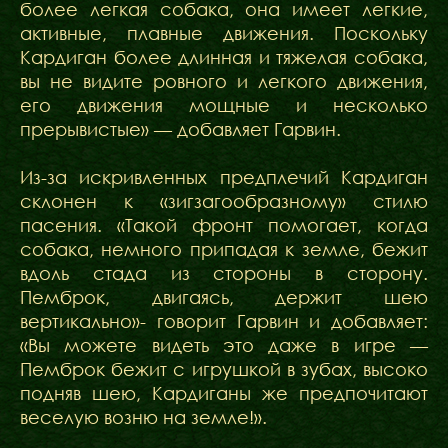
более легкая собака, она имеет легкие,
активные, плавные движения. Поскольку
Кардиган более длинная и тяжелая собака,
вы не видите ровного и легкого движения,
его движения мощные и несколько
прерывистые» — добавляет Гарвин.
Из-за искривленных предплечий Кардиган
склонен к «зигзагообразному» стилю
пасения. «Такой фронт помогает, когда
собака, немного припадая к земле, бежит
вдоль стада из стороны в сторону.
Пемброк, двигаясь, держит шею
вертикально»- говорит Гарвин и добавляет:
«Вы можете видеть это даже в игре —
Пемброк бежит с игрушкой в зубах, высоко
подняв шею, Кардиганы же предпочитают
веселую возню на земле!».