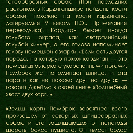
таксообразных собак. (При последних
раскопках в Кардиганшире найдены кости
собаки, похожие на кости кардигана,
датируемые 9 веком Н.Э.. Примечание
переводчика). Кардиган бывает иногда
голубого окраса, как австралийский
голубой хиллер, а его голова напоминает
голову немецкой овчарки. «Если есть другая
порода, на которую похож кардиган — это
немецкая овчарка с укороченными ногами.
Пемброк же напоминает шпица, и эта
пара никак не похожа друг на друга» —
говорит Джеймс в своей книге «Волшебный
хвост двух корги».
«Вельш корги Пемброк вероятнее всего
произошел от северных шпицеобразных
собак, и его защищающая от непогоды
шерсть, более пушиста. Он имеет более