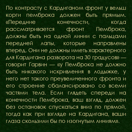
По контрасту с Кардиганом фронт у вельш
корги пемброка должен быть прямым.
«Передние конечности, когда
рассматривается фронт Пемброка,
должны быть на одной линии с пальцами
передней лапы, которые направлены
вперед. Они не должны иметь характерного
для Кардигана разворота на 30 градусов» —
говорит Гарвин — «у Пемброка не должно
быть никакого искривления в лодыжке, у
него нет такого преувеличенного фронта и
его строение сбалансировано со всеми
частями тела. Если глядеть спереди на
конечности Пемброка, ваш взгляд, должен
без остановок спускаться вниз по прямой,
тогда как при взгляде на Кардигана, ваши
глаза скользили бы по изогнутым линиям».