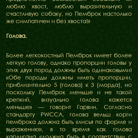
люблю хвост, люблю выразительную и
счастливую собаку, но Пемброк настолько
же симпатичен и без хвоста!»
Голова.
Более легкокостный Пемброк имеет более
легкую голову, однако пропорции головы у
этих двух пород должны быть одинаковыми!
«Обе породы должны иметь пропорции,
приблизительно 5 (голова) к 3 (морда), но
поскольку Пемброк меньше и не такой
крепкий, визуально голова кажется
меньше» — говорит Гарвин. Согласно
стандарту PWCCA, голова вельш корги
пемброка должна быть «лисья по форме и
выражению», в то время как голова
кардигана «должна быть в соответствии с