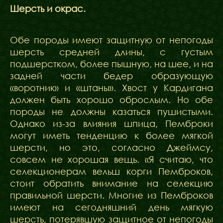
Шерсть и окрас.
Обе породы имеют защитную от непогоды
шерсть средней длины, с густым
подшерстком, более пышную, на шее, и на
задней части бедер образующую
«воротник» и «штаны». Хвост у Кардигана
должен быть хорошо оброслым. Но обе
породы не должны казаться пушистыми.
Однако из-за влияния шпица, Пемброки
могут иметь тенденцию к более мягкой
шерсти, но это, согласно Джеймсу,
совсем не хорошая вещь. «Я считаю, что
селекционерам вельш корги Пемброков,
стоит обратить внимание на селекцию
правильной шерсти. Многие из Пемброков
имеют на сегодняшний день мягкую
шерсть, потерявшую защитное от непогоды