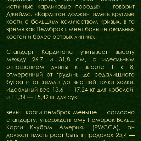
истинные карликовые породы» — говорит
Джеймс. «Кардиган должен иметь круглые
кости с большим количеством кривых, в то
время как Пемброк имеет больше овальных
костей и более острых линий».
Стандарт Кардигана учитывает высоту
между 26,7 и 31,8 см, с идеальным
отношением длины к высоте 1 к 8,
отмеренный от грудины до седалищного
бугра и от земли до высшей точки холки.
Идеальный вес 13,6 — 17,24 кг для кобелей,
и 11,34 — 15,42 кг для сук.
вельш корги пемброк меньше — согласно
стандарту, утвержденному Пемброк Вельш
Корги Клубом Америки (PWCCA), он
должен иметь рост быть в пределах 25,4 —