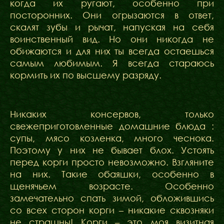
когда их ругают, особенно при
посторонних. Они огрызаются в ответ,
скалят зубы и рычат, напуская на себя
воинственный вид. Но они никогда не
обижаются и для них ты всегда остаешься
самым любимым. Я всегда стараюсь
кормить их по высшему разряду.
Никаких консервов, только
свежеприготовленные домашние блюда :
супы, мясо козленка, много чеснока.
Поэтому у них не бывает блох. Устоять
перед корги просто невозможно. Взгляните
на них. Такие обаяшки, особенно в
щенячьем возрасте. Особенно
замечательно спать зимой, обложившись
со всех сторон корги – никакие сквозняки
не страшны! Корги – это моя визитная