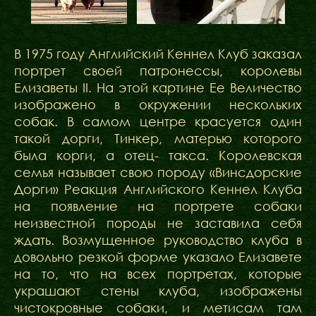
В 1975 году Английский Кеннел Клуб заказал
портрет своей патронессы, королевы
Елизаветы II. На этой картине Ее Величество
изображено в окружении нескольких
собак. В самом центре красуется один
такой дорги, Тинкер, матерью которого
была корги, а отец- такса. Королевская
семья называет свою породу «Винсдорские
Дорги» Реакция Английского Кеннел Клуба
на появление на портрете собаки
неизвестной породы не заставила себя
ждать. Возмущенное руководство клуба в
довольно резкой форме указало Елизавете
на то, что на всех портретах, которые
украшают стены клуба, изображены
чистокровные собаки, и метисам там