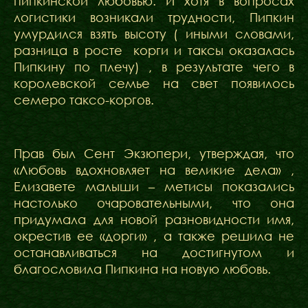
пипкинской любовью. И хотя в вопросах
логистики возникали трудности, Пипкин
умурдился взять высоту ( иными словами,
разница в росте корги и таксы оказалась
Пипкину по плечу) , в результате чего в
королевской семье на свет появилось
семеро таксо-коргов.
Прав был Сент Экзюпери, утверждая, что
«Любовь вдохновляет на великие дела» ,
Елизавете малыши – метисы показались
настолько очаровательными, что она
придумала для новой разновидности имя,
окрестив ее «дорги» , а также решила не
останавливаться на достигнутом и
благословила Пипкина на новую любовь.