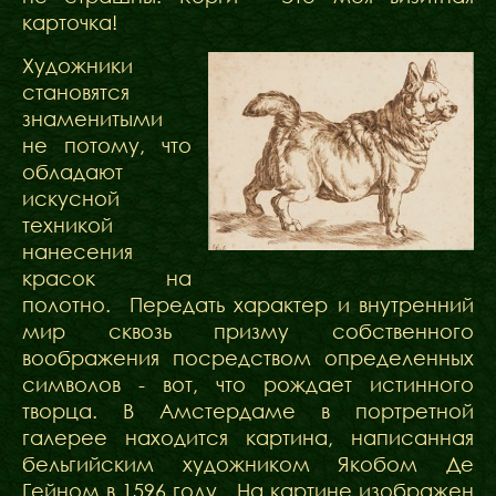
карточка!
Художники
становятся
знаменитыми
не потому, что
обладают
искусной
техникой
нанесения
красок на
полотно. Передать характер и внутренний
мир сквозь призму собственного
воображения посредством определенных
символов - вот, что рождает истинного
творца. В Амстердаме в портретной
галерее находится картина, написанная
бельгийским художником Якобом Де
Гейном в 1596 году . На картине изображен