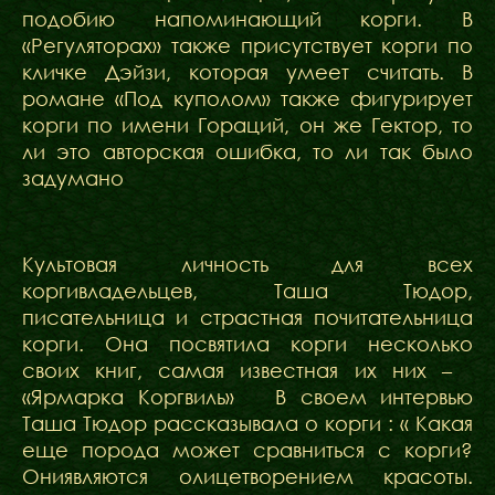
подобию напоминающий корги. В
«Регуляторах» также присутствует корги по
кличке Дэйзи, которая умеет считать. В
романе «Под куполом» также фигурирует
корги по имени Гораций, он же Гектор, то
ли это авторская ошибка, то ли так было
задумано
Культовая личность для всех
коргивладельцев, Таша Тюдор,
писательница и страстная почитательница
корги. Она посвятила корги несколько
своих книг, самая известная их них –
«Ярмарка Коргвиль» В своем интервью
Таша Тюдор рассказывала о корги : « Какая
еще порода может сравниться с корги?
Ониявляются олицетворением красоты.