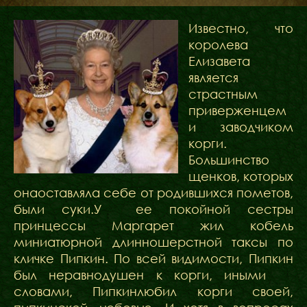
ФАКТИ
БЛОГ
Известно, что
ГАЛЕРЕЇ
королева
Елизавета
является
страстным
приверженцем
и заводчиком
корги.
Большинство
щенков, которых
онаоставляла себе от родившихся пометов,
были суки.У ее покойной сестры
принцессы Маргарет жил кобель
миниатюрной длинношерстной таксы по
кличке Пипкин. По всей видимости, Пипкин
был неравнодушен к корги, иными
словами, Пипкинлюбил корги своей,