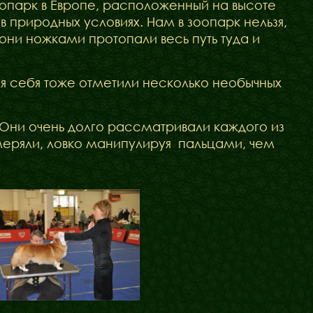
Блог
оопарк в Европе, расположенный на высоте
в природных условиях. Нам в зоопарк нельзя,
Галереї
они ножками протопали весь путь туда и
для себя тоже отметили несколько необычных
 Они очень долго рассматривали каждого из
змеряли, ловко манипулируя
пальцами, чем