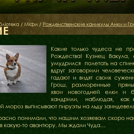
бліотека
/
Міфи
/
Рожденственские каникулы Анки и Г
ИЕ
Какие только чудеса не п
Рождества! Кузнец Вакула,
умудрился
полетать на спин
вдруг заговорили человечес
гадают и видят своих сужен
Грош,
разморенные
пряны
хвои новогодней елки и 
хандрили,
наблюдая,
как 
й мороз выписывают пируэты на льду заиндевелог
асно понимали, что нашим хозяевам скоро на
в какую-то авантюру. Мы ждали Чуда…