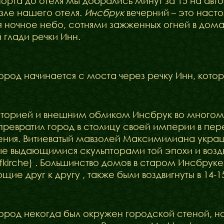
орта до отеля мы добрались минут за 15 на авт
зле нашего отеля.
Инсбрук
вечерний – это наст
 ночное небо, сотнями зажженных огней в домах
 глади речки Инн.
ород начинается с моста через речку Инн, котор
торией и внешним обликом Инсбрук во многом 
превратил город в столицу своей империи в пе
ния. Витиеватый мавзолей Максимилиана украш
е выдающимися скульпторами той эпохи и воздв
fkirche) . Большинство домов в старом Инсбруке 
ие друг к другу , также были воздвигнуты в 14-15
ород некогда был окружен городской стеной, 