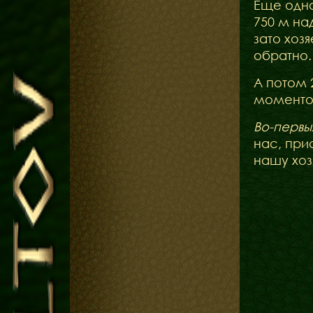
Еще одно
750 м на
зато хоз
обратно.
А потом 
моментов
Во-первы
нас, при
нашу хоз