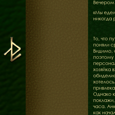
Вечером 
«Мы едем
никогда 
То, что 
поняли с
Видимо, 
поэтому 
персонал
хозяйка 
обиделис
хотелось
привлека
Однако к
поклажи,
часа. Ан
как нача