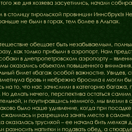
того же дня хозяева засуетились, начали собира
 в столицу тирольской провинции Иннсбрук!» Не 
раньше не были в горах, тем более в Альпах.
путешествие обещает быть незабываемым, пол
Наші коргі
разу, как только прибыли в аэропорт. Нам предс
собаки в днепропетровском аэропорту – явлен
Дами Ордену
мы оказались объектом повышенного внимания. 
ьный билет «багаж особой важности». Увидев, с
Кавалери Орден
взметнула бровь и небрежно бросила « могли бы 
ь на то, что нас зачислили в категорию багажа,
. Но делать нечего, перспектива остаться сам
тельной, и поупиравшись немного, мы влезли в с
аково было наше удивление, когда при посадке
 сжалилась и разрешила занять место в салоне.
ка оказалась трусихой – ее начала бить мелкая д
ли разносить напитки и подавать обед, а стюар