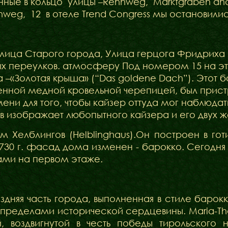
ные в кольцо улицы –Rennweg, Marktgraben and 
nweg, 12 в отеле Trend Congress мы остановилис
улица Старого города, Улица герцога Фридриха
х переулков. атмосферу Под номером 15 на эт
 –«Золотая крыша» (“Das goldene Dach”). Этот б
нной медной кровельной черепицей, был пристро
мени для того, чтобы кайзер оттуда мог наблюд
 изображает любопытного кайзера и его двух ж
м Хелблингов (Helblinghaus).Он построен в гот
 1730 г. фасад дома изменен - барокко. Сегодня
ами на первом этаже.
здняя часть города, выполненная в стиле барок
 пределами исторической сердцевины. Maria-Th
й, воздвигнутой в честь победы тирольского