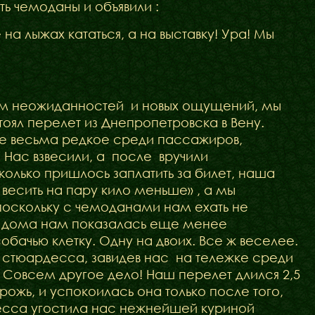
ть чемоданы и объявили :
на лыжах кататься, а на выставку! Ура! Мы
ным неожиданностей и новых ощущений, мы
тоял перелет из Днепропетровска в Вену.
Щенята
ие весьма редкое среди пассажиров,
Нас взвесили, а после вручили
Дитяча кімната
колько пришлось заплатить за билет, наша
у
весить на пару кило меньше» , а мы
 поскольку с чемоданами нам ехать не
им дома нам показалась еще менее
обачью клетку. Одну на двоих. Все ж веселее.
 стюардесса, завидев нас на тележке среди
 Совсем другое дело! Наш перелет длился 2,5
рожь, и успокоилась она только после того,
десса угостила нас нежнейшей куриной