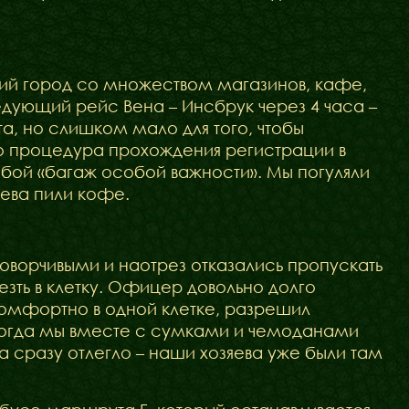
щий город со множеством магазинов, кафе,
дующий рейс Вена – Инсбрук через 4 часа –
та, но слишком мало для того, чтобы
то процедура прохождения регистрации в
обой «багаж особой важности». Мы погуляли
яева пили кофе.
ворчивыми и наотрез отказались пропускать
езть в клетку. Офицер довольно долго
комфортно в одной клетке, разрешил
 когда мы вместе с сумками и чемоданами
а сразу отлегло – наши хозяева уже были там