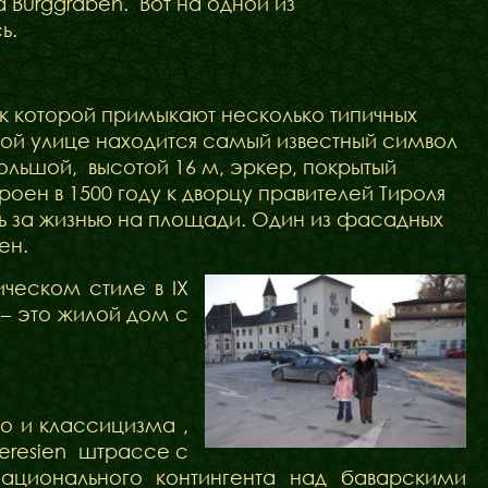
Burggraben. Вот на одной из
ь.
 к которой примыкают несколько типичных
ой улице находится самый известный символ
ольшой, высотой 16 м, эркер, покрытый
ен в 1500 году к дворцу правителей Тироля
ать за жизнью на площади. Один из фасадных
ен.
ическом стиле в IX
 – это жилой дом с
ко и классицизма ,
eresien штрассе с
 национального контингента над баварскими