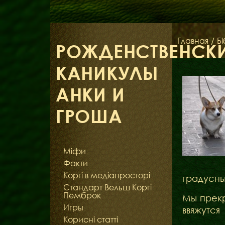
Главная
/
Бі
РОЖДЕНСТВЕНСК
КАНИКУЛЫ
АНКИ И
ГРОША
Міфи
Факти
Коргі в медіапросторі
градусны
Стандарт Вельш Коргі
Пемброк
Мы прекр
Игры
ввяжутся
Корисні статті