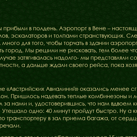
ы прибыли в полдень. Аэропорт в Вене – настоя
ов, эскалаторов и толпами странствующих. Сле
много для того, чтобы торчать в здании аэропор
ь город. Мы решили не рисковать, тем более ч
учае затягивалась надолго- мы представляли с
тности, а дальше ждали своего рейса, пока хоз
 «Австрийских Авиалиний» оказались менее сго
лон. Пришлось надевать теплые комбинезоны и л
 за нами и, удостоверившись, что нам вдвоем 
 Утешало одно: 40 минут пройдут быстро. Ну а
по транспортеру в зал приема багажа, от сердц
тречали.