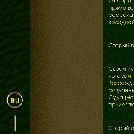
От аэроп
прямо во
рассекая
холодной
Старый г
Своей ис
который 
Возрожде
созданны
Суда (Ho
RU
прилегающ
Старый г