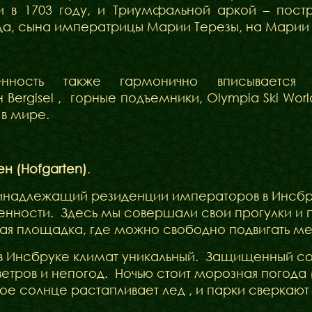
и в 1703 году, и Триумфальной аркой – пост
а, сына императрицы Марии Терезы, на Марии 
енность также гармонично вписывает
 Bergisel , горные подъемники, Olympia Ski Wo
 в мире.
н (Hofgarten)
.
инадлежащий резиденции императоров в Инсбруке
нности. Здесь мы совершали свои прогулки и п
я площадка, где можно свободно подвигать м
 Инсбруке климат уникальный. Защищенный со 
ветров и непогод. Ночью стоит морозная погода ( 
ое солнце растапливает лед , и парки сверкаю
Бібліотека