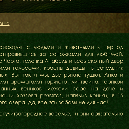
роша
роисходят с людьми и животными в период
 отправившись за сапожками для любимой,
е Черта, телочка Анабель и весь скотный двор
кими голосами, красны девицы
в сочельник
ных. Вот так и мы, две рыжие тушки,
Анка и
ми ароматами горячего глинтвейна,
терпкой
банных веников, лежали себе на даче и
наши хозяева резвятся, напялив коньки, в 15
о озера. Да, все эти забавы не для нас!
скучитзагородное веселье,
и они обязательно