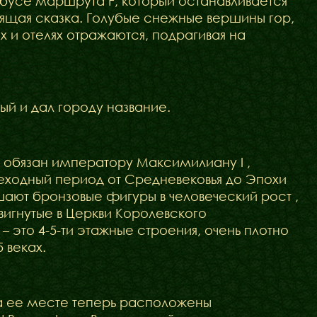
обусе маршрута F, который останавливается
оящая сказка. Голубые снежные вершины гор,
 и отелях отражаются, подрагивая на
ый и дал городу название.
обязан императору Максимилиану I ,
реходный период от Средневековья до Эпохи
ают бронзовые фигуры в человеческий рост ,
игнутые в Церкви Королевского
– это 4-5-ти этажные строения, очень плотно
 веках.
на ее месте теперь расположены