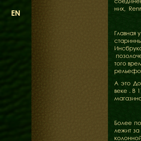
соединен
них, Ren
EN
Главная 
старинны
Инсбрука
позолоче
того вре
рельефов
А это До
веке . В
магазин
Более по
лежит за
колонно