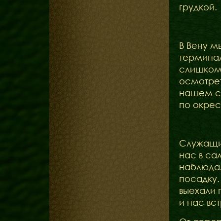
грудкой.
В Вену м
терминал
слишком 
осмотрет
нашем сл
по окрес
Служащие
нас в са
наблюдал
посадку.
выехали 
и нас вс