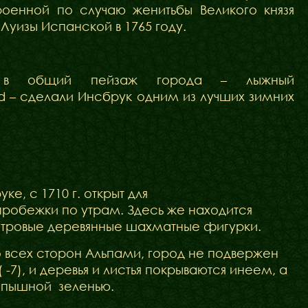
роенной по случаю женитьбы Великого князя
Луизы Испанской в 1765 году.
ся в общий пейзаж города – лыжный
rld – сделали Инсбрук одним из лучших зимних
, с 1710 г. открыт для
робежки по утрам. Здесь же находится
етровые деревянные шахматные фигурки.
всех сторон Альпами, город не подвержен
-7), и деревья и листья покрываются инеем, а
т пышной зеленью.