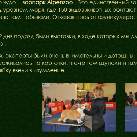
 чудо -
зоопарк Alpenzoo
. Это единственный з
Міфи
д уровнем моря, где 150 видов животных обитают 
яева там побывали. Отказавшись от фуникулера, 
Факти
2 дня подряд были выставки, в ходе которых мы 
 :
х
, эксперты были очень внимательны и дотошны.
саживались на корточки, что-то там щупали и и
яйку ввели в изумление.