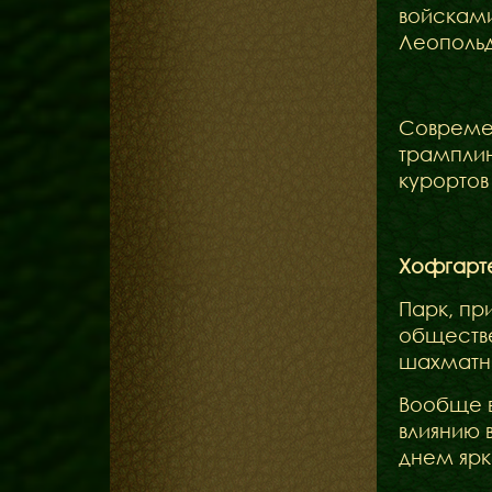
войскам
Леопольд
Соврем
трамплин
курортов
Хофгарте
Парк, пр
обществе
шахматна
Вообще в
влиянию 
днем ярк