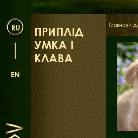
Главная
/
Д
RU
ПРИПЛІД
УМКА І
КЛАВА
EN