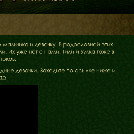
е мальчика и девочку. В родословной этих
и. Их уже нет с нами, Тили и Умка тоже в
токов.
одные девочки. Заходите по ссылке ниже и
то
Щенята
Дитяча кімната
у