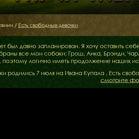
овини
/
Есть свободные девочки
ет был давно запланирован. Я хочу оставить себ
браны все мои собаки: Грош, Анка, Брэнди, Чарл
, поэтому логично иметь продолжение наших ис
и родились 7 июля на Ивана Купала . Есть своб
смотрите фо
Наші коргі
Дами Ордену
Кавалери Орден