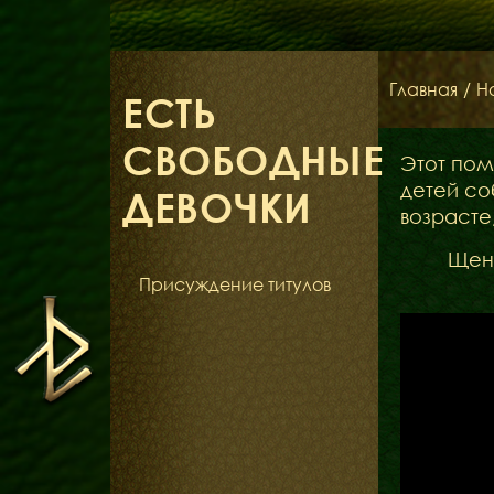
Главная
/
Н
ЕСТЬ
СВОБОДНЫЕ
Этот пом
детей со
ДЕВОЧКИ
возрасте
Щенк
Присуждение титулов