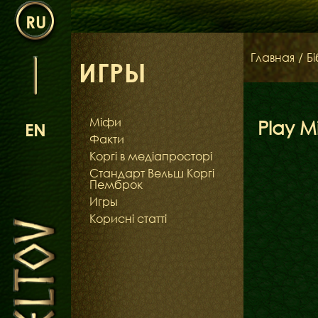
RU
Главная
/
Бі
ИГРЫ
Міфи
Play M
EN
Факти
Коргі в медіапросторі
Стандарт Вельш Коргі
Пемброк
Игры
Корисні статті