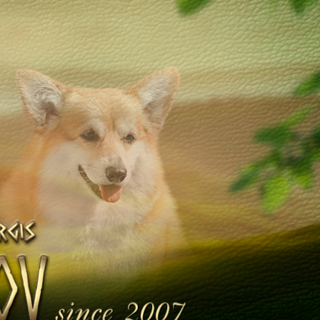
Щенята
Дитяча кімната
у