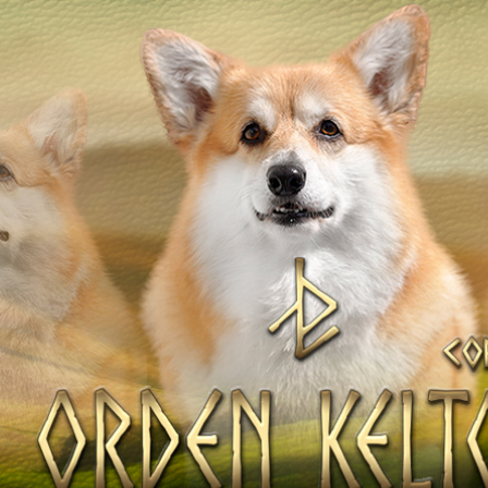
Наші коргі
ТІВ
Дами Ордену
Кавалери Орден
НАТА