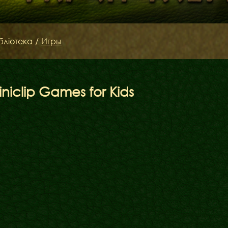
бліотека
/
Игры
iniclip Games for Kids
Бібліотека
Міфи
Факти