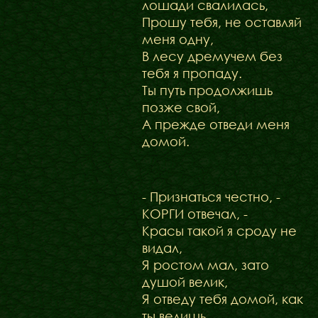
лошади свалилась,
Прошу тебя, не оставляй
меня одну,
В лесу дремучем без
тебя я пропаду.
Ты путь продолжишь
позже свой,
А прежде отведи меня
домой.
- Признаться честно, -
КОРГИ отвечал, -
Красы такой я сроду не
видал,
Я ростом мал, зато
душой велик,
Я отведу тебя домой, как
ты велишь.