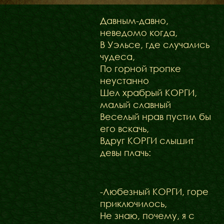
ФАКТИ
БЛОГ
Давным-давно,
ГАЛЕРЕЇ
неведомо когда,
В Уэльсе, где случались
чудеса,
По горной тропке
неустанно
Шел храбрый КОРГИ,
малый славный
Веселый нрав пустил бы
его вскачь,
Вдруг КОРГИ слышит
девы плачь:
-Любезный КОРГИ, горе
приключилось,
Не знаю, почему, я с