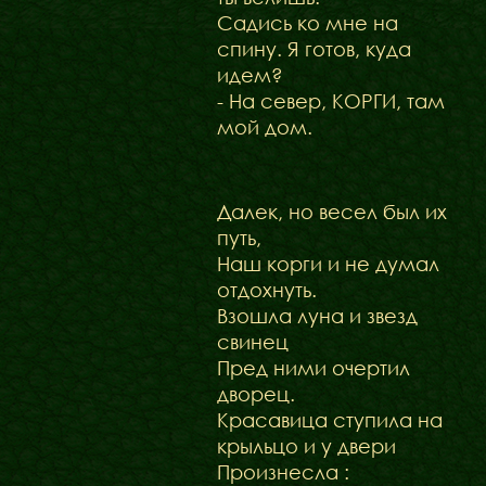
Садись ко мне на
спину. Я готов, куда
идем?
- На север, КОРГИ, там
мой дом.
Далек, но весел был их
путь,
Наш корги и не думал
отдохнуть.
Взошла луна и звезд
свинец
Пред ними очертил
дворец.
Красавица ступила на
крыльцо и у двери
Произнесла :