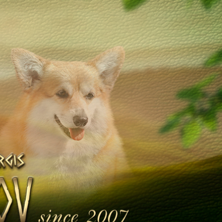
Щенята
Дитяча кімната
у