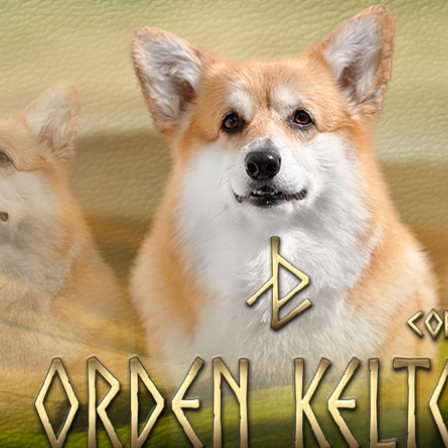
ТІВ
Наші коргі
Дами Ордену
НАТА
Кавалери Орден