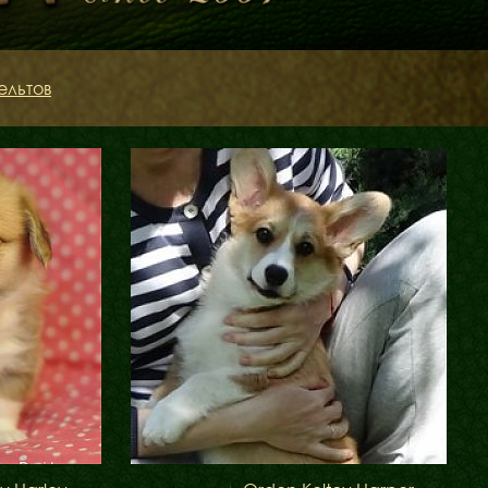
ельтов
Блог
Галереї