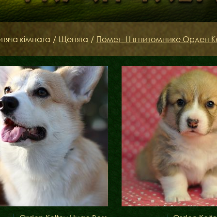
итяча кімната
/
Щенята
/
Помет- H в питомнике Орден К
Бібліотека
Міфи
Факти