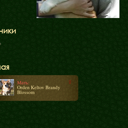
ники
ная
Мать:
Orden Keltov Brandy
Blossom