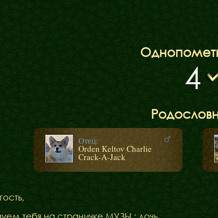
Однопомет
4
Родослов
Отец:
Orden Keltov Charlie
Crack-A-Jack
гость,
вуем тебя на страничке МУЗЫ : дочь