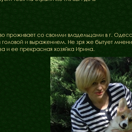
иво проживает со своими владельцами в г. Одес
Бібліотека
 головой и выражением. Не зря же бытует мнение
а и ее прекрасная хозяйка Ирина.
Міфи
Факти