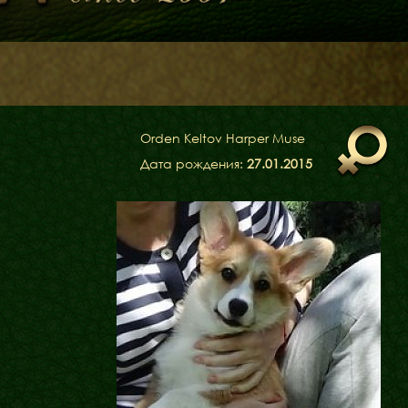
Щенята
Дитяча кімната
Orden Keltov Harper Muse
у
Дата рождения:
27.01.2015