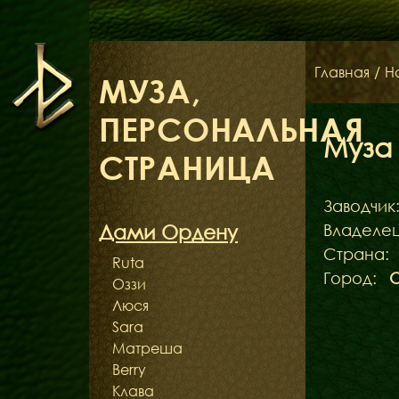
Главная
/
Н
МУЗА,
ПЕРСОНАЛЬНАЯ
Муза
СТРАНИЦА
Заводчик
Дами Ордену
Владелец
Страна:
Ruta
Город:
Оззи
Люся
Sara
Матреша
Berry
Клава