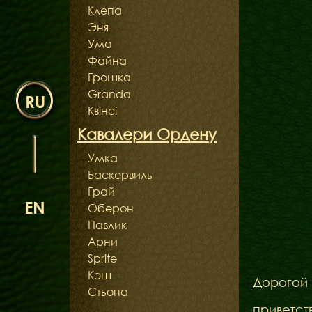
Клепа
Эня
Ума
Файна
Грошка
Granda
RU
Квінсі
Кавалери Ордену
Умка
Баскервиль
Грай
EN
Оберон
Павлик
Арни
Sprite
Кэш
Дорогой 
Стьопа
приветст