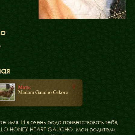
Щенята
во
Дитяча кімната
у
ная
Мать:
Madam Gaucho Cekore
е имя. И я очень рада приветствовать тебя,
HELLO HONEY HEART GAUCHO. Мои родители