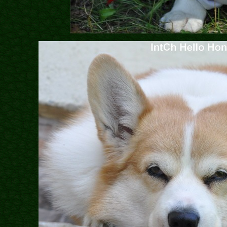
Бібліотека
Міфи
Факти