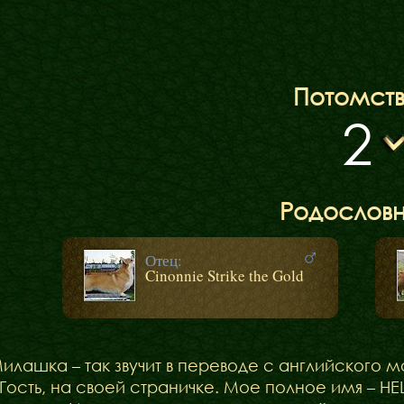
Наші коргі
Потомст
Дами Ордену
2
Кавалери Орден
Родослов
Отец:
Cinonnie Strike the Gold
Милашка – так звучит в переводе с английского мо
Гость, на своей страничке. Мое полное имя – 