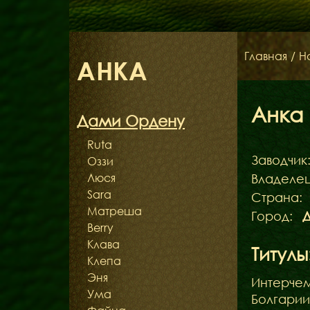
Главная
/
Н
АНКА
Анка
Дами Ордену
Ruta
Заводчик
Оззи
Люся
Владелец
Sara
Страна:
Матреша
Город:
Д
Berry
Клава
Титулы
Клепа
Эня
Интерчем
Ума
Болгарии