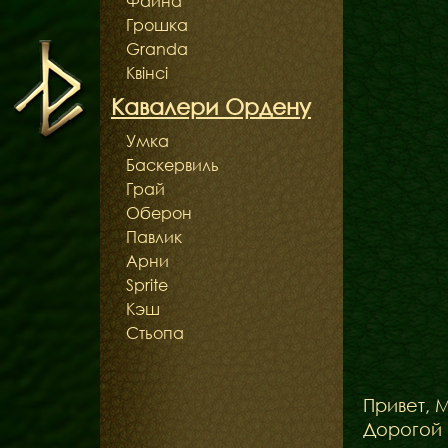
Файна
Грошка
Granda
Квінсі
Кавалери Ордену
Умка
Баскервиль
Грай
Оберон
Павлик
Арни
Sprite
Кэш
Стьопа
Привет, 
Дорогой 