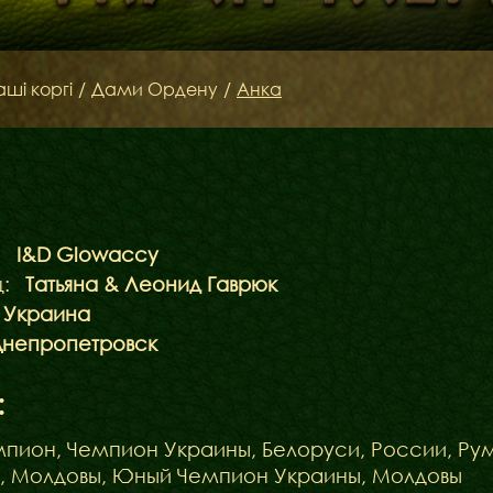
аші коргі
/
Дами Ордену
/
Анка
:
I&D Glowaccy
:
Татьяна & Леонид Гаврюк
Украина
непропетровск
:
пион, Чемпион Украины, Белоруси, России, Ру
, Молдовы, Юный Чемпион Украины, Молдовы