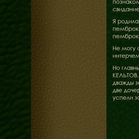
познаком
свидание
Я родила
пемброк 
пемброк,
Не могу с
интерчем
Но главн
КЕЛЬТОВ.
дважды з
две доче
успели з