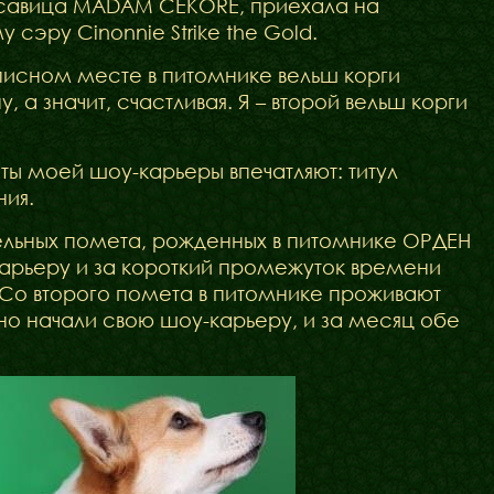
расавица MADAM CEKORE, приехала на
сэру Cinonnie Strike the Gold.
писном месте в питомнике вельш корги
а значит, счастливая. Я – второй вельш корги
таты моей шоу-карьеры впечатляют: титул
ния.
ельных помета, рожденных в питомнике ОРДЕН
карьеру и за короткий промежуток времени
 Со второго помета в питомнике проживают
ьно начали свою шоу-карьеру, и за месяц обе