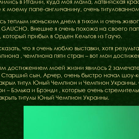
ились в Италии, куда моя мама, латвийская к
 к моему папе-англичанину, очень титулованному 
сь теплым июньским днем в тихом и очень живо
GAUCHO. Внешне я очень похожа на своего папу, 
 который прибыл в Орден Кельтов из Гаучо.
казать, что я очень люблю выставки, хотя резуль
пиона , чемпиона пяти стран – вот мои достиже
ым достижением моей жизни явилось 2 замечат
 Старший сын, Арчер, очень быстро начал шоу-
акрыл титул Юный Чемпион и Чемпион Украины.
ри – Бэлька и Брэнди , которые очень стремител
акрыть титулы Юный Чемпион Украины.