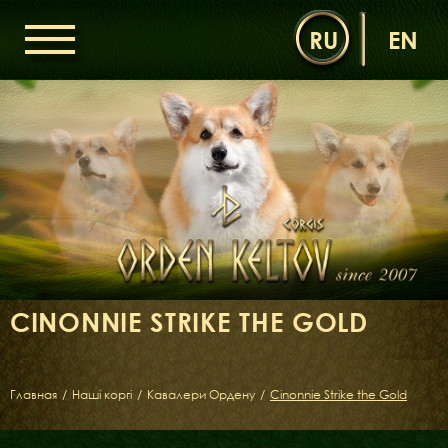
RU
EN
ГОЛОВНА
ОРДЕН КЕЛЬТІВ
НОВИНИ
ДИТЯЧА КІМНАТА
КОНТАКТИ
НАШІ КОРГІ
ДАМИ ОРДЕНУ
CINONNIE STRIKE THE GOLD
КАВАЛЕРИ ОРДЕНУ
ЩЕНЯТА
ДИТЯЧА КІМНАТА
Главная
/
Наші коргі
/
Кавалери Ордену
/
Cinonnie Strike the Gold
БІБЛІОТЕКА
МІФИ