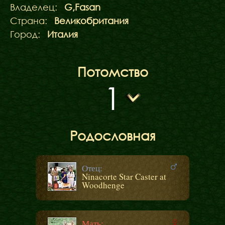
Владелец:
G,Fasan
Страна:
Великобритания
Город:
Италия
Потомство
1
Родословная
Отец:
Ninacorte Star Caster at
Woodhenge
Мать: