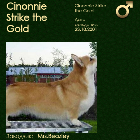
ФАКТИ
Cinonnie
Cinonnie Strike
БЛОГ
the Gold
Strike the
ГАЛЕРЕЇ
Дата
рождения:
Gold
23.10.2001
Заводчик:
Mrs.Beazley