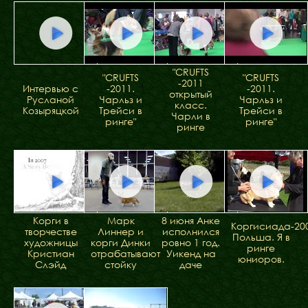
ФАКТИ
БЛОГ
ГАЛЕРЕЇ
"CRUFTS
"CRUFTS
"CRUFTS
-2011
Интервью с
-2011.
-2011.
открытый
Русланой
Чарльз и
Чарльз и
класс.
Козыряцкой
Трейси в
Трейси в
Чарли в
ринге"
ринге"
ринге
Корги в
Марк
8 июня Анке
Коргисиада-200
творчестве
Линнер и
исполнился
Польша. Я в
художницы
корги Динки
ровно 1 год.
ринге
Кристиан
отрабатывают
Уикенд на
юниоров.
Слэйд
стойку
даче