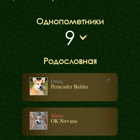
Однопометники
9
Родословная
Отец:
Pemcader Balder
Мать:
OK Nirvana