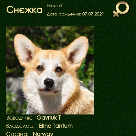
ФАКТИ
Firebird
Снєжка
БЛОГ
Дата рождения:
07.07.2021
ГАЛЕРЕЇ
Заводчик:
Gavriuk T
Владелец:
Eline Tantum
Страна:
Norway