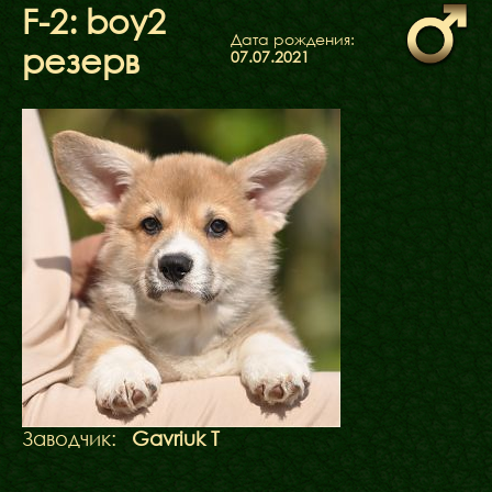
ФАКТИ
F-2: boy2
БЛОГ
Дата рождения:
резерв
07.07.2021
ГАЛЕРЕЇ
Заводчик:
Gavriuk T