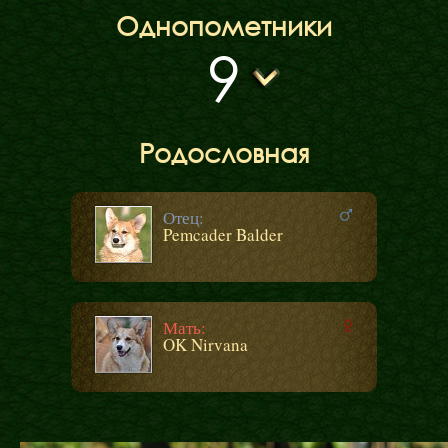
Однопометники
9
Родословная
Отец:
Pemcader Balder
Мать:
OK Nirvana