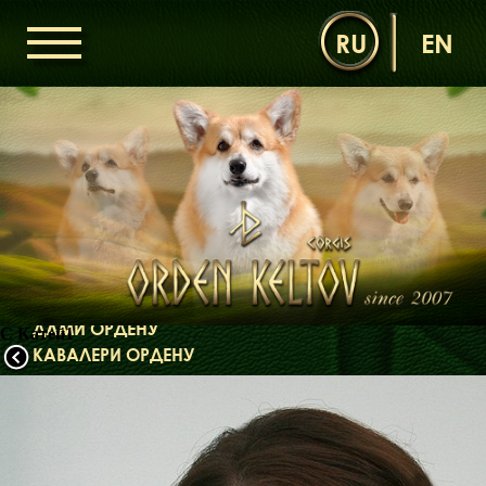
RU
EN
ГОЛОВНА
ОРДЕН КЕЛЬТІВ
НОВИНИ
ДИТЯЧА КІМНАТА
КОНТАКТИ
НАШІ КОРГІ
ДАМИ ОРДЕНУ
С Катей1
КАВАЛЕРИ ОРДЕНУ
ЩЕНЯТА
ДИТЯЧА КІМНАТА
БІБЛІОТЕКА
МІФИ