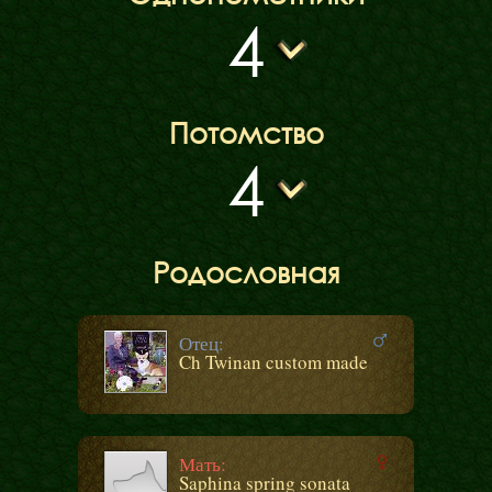
4
Потомство
4
Родословная
Отец:
Ch Twinan custom made
Мать:
Saphina spring sonata