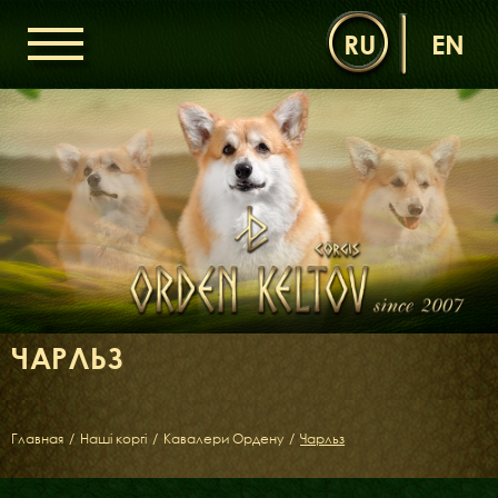
RU
EN
ГОЛОВНА
ОРДЕН КЕЛЬТІВ
НОВИНИ
ДИТЯЧА КІМНАТА
КОНТАКТИ
НАШІ КОРГІ
ДАМИ ОРДЕНУ
ЧАРЛЬЗ
КАВАЛЕРИ ОРДЕНУ
ЩЕНЯТА
ДИТЯЧА КІМНАТА
Главная
/
Наші коргі
/
Кавалери Ордену
/
Чарльз
БІБЛІОТЕКА
МІФИ