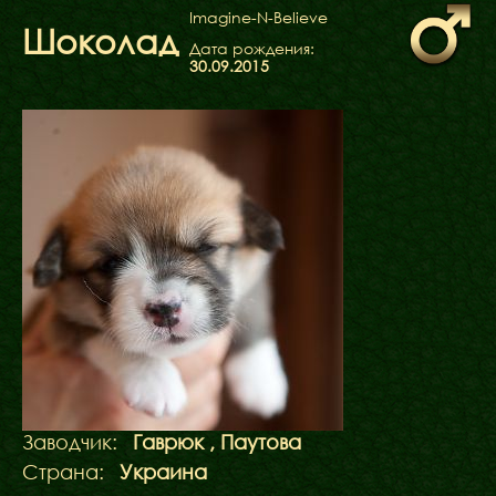
ФАКТИ
Imagine-N-Believe
Шоколад
БЛОГ
Дата рождения:
ГАЛЕРЕЇ
30.09.2015
Заводчик:
Гаврюк , Паутова
Страна:
Украина