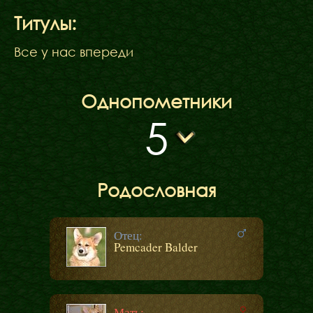
Титулы:
Все у нас впереди
Однопометники
5
Родословная
Отец:
Pemcader Balder
Мать: