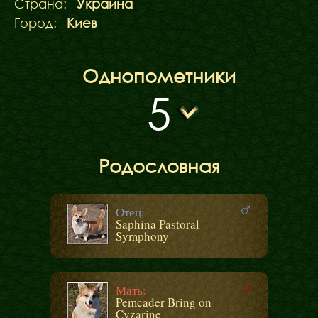
Страна:
Украина
Город:
Киев
Однопометники
5
Родословная
Отец:
Saphina Pastoral
Symphony
Мать:
Pemcader Bring on
Cyzarine