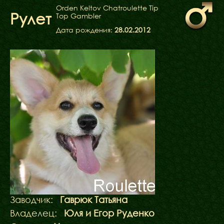
ФАКТИ
Orden Keltov Chatroulette Tip
Рулет
Top Gambler
БЛОГ
ГАЛЕРЕЇ
Дата рождения:
28.02.2012
Заводчик:
Гаврюк Татьяна
Владелец:
Юля и Егор Руденко