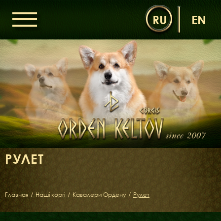
RU
EN
ГОЛОВНА
ОРДЕН КЕЛЬТІВ
НОВИНИ
ДИТЯЧА КІМНАТА
КОНТАКТИ
НАШІ КОРГІ
ДАМИ ОРДЕНУ
РУЛЕТ
КАВАЛЕРИ ОРДЕНУ
ЩЕНЯТА
ДИТЯЧА КІМНАТА
Главная
/
Наші коргі
/
Кавалери Ордену
/
Рулет
БІБЛІОТЕКА
МІФИ