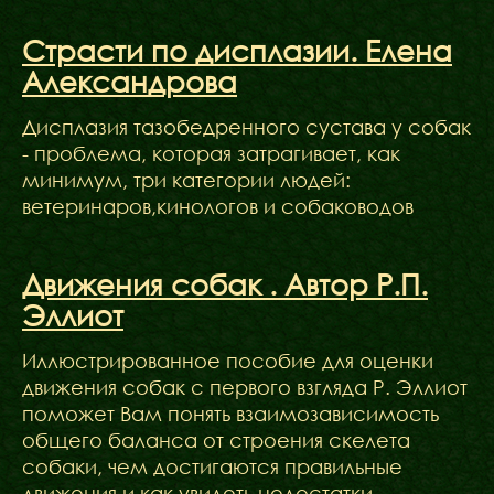
ФАКТИ
БЛОГ
Страсти по дисплазии. Елена
ГАЛЕРЕЇ
Александрова
Дисплазия тазобедренного сустава у собак
- проблема, которая затрагивает, как
минимум, три категории людей:
ветеринаров,кинологов и собаководов
Движения собак . Автор Р.П.
Эллиот
Иллюстрированное пособие для оценки
движения собак с первого взгляда Р. Эллиот
поможет Вам понять взаимозависимость
общего баланса от строения скелета
собаки, чем достигаются правильные
движения и как увидеть недостатки.