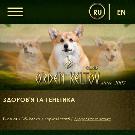
RU
EN
ГОЛОВНА
ОРДЕН КЕЛЬТІВ
НОВИНИ
ДИТЯЧА КІМНАТА
КОНТАКТИ
НАШІ КОРГІ
ДАМИ ОРДЕНУ
КАВАЛЕРИ ОРДЕНУ
ЗДОРОВ'Я ТА ГЕНЕТИКА
ЩЕНЯТА
ДИТЯЧА КІМНАТА
Главная
/
Бібліотека
/
Корисні статті
/
Здоров'я та генетика
БІБЛІОТЕКА
МІФИ