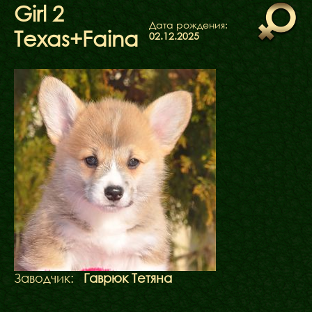
ФАКТИ
Girl 2
БЛОГ
Дата рождения:
Texas+Faina
02.12.2025
ГАЛЕРЕЇ
Заводчик:
Гаврюк Тетяна