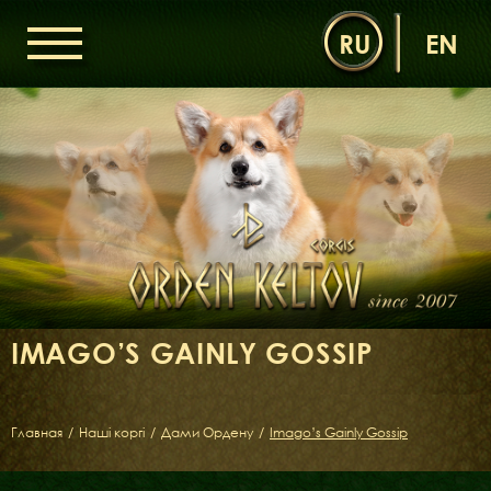
RU
EN
ГОЛОВНА
ОРДЕН КЕЛЬТІВ
НОВИНИ
ДИТЯЧА КІМНАТА
КОНТАКТИ
НАШІ КОРГІ
ДАМИ ОРДЕНУ
IMAGO’S GAINLY GOSSIP
КАВАЛЕРИ ОРДЕНУ
ЩЕНЯТА
ДИТЯЧА КІМНАТА
Главная
/
Наші коргі
/
Дами Ордену
/
Imago’s Gainly Gossip
БІБЛІОТЕКА
МІФИ