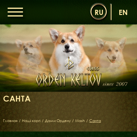
RU
EN
ГОЛОВНА
ОРДЕН КЕЛЬТІВ
НОВИНИ
ДИТЯЧА КІМНАТА
КОНТАКТИ
НАШІ КОРГІ
ДАМИ ОРДЕНУ
САНТА
КАВАЛЕРИ ОРДЕНУ
ЩЕНЯТА
ДИТЯЧА КІМНАТА
Главная
/
Наші коргі
/
Дами Ордену
/
Mash
/
Санта
БІБЛІОТЕКА
МІФИ