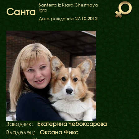
ФАКТИ
Santerra Iz Ksaro Chestnaya
Санта
Igra
БЛОГ
ГАЛЕРЕЇ
Дата рождения:
27.10.2012
Заводчик:
Екатерина Чебоксарова
Владелец:
Оксана Фикс