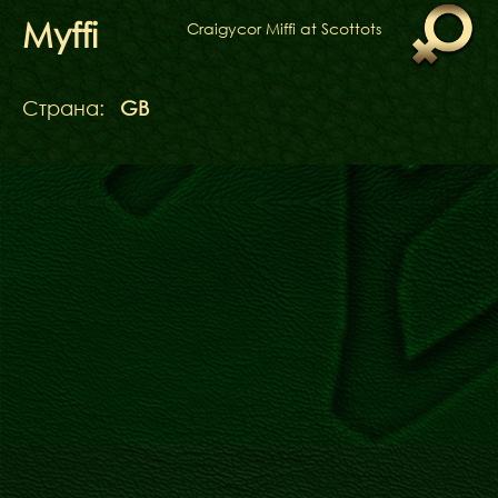
ФАКТИ
Myffi
Craigycor Miffi at Scottots
БЛОГ
ГАЛЕРЕЇ
Страна:
GB