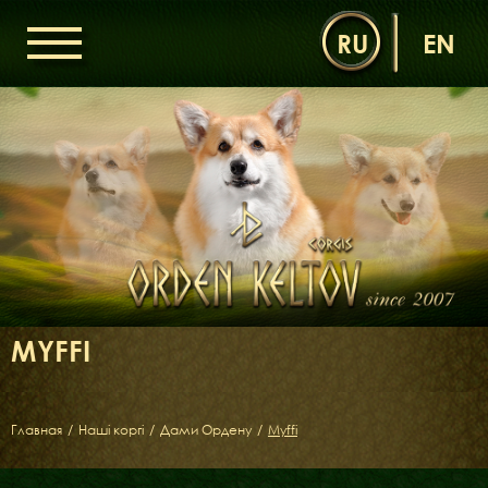
RU
EN
ГОЛОВНА
ОРДЕН КЕЛЬТІВ
НОВИНИ
ДИТЯЧА КІМНАТА
КОНТАКТИ
НАШІ КОРГІ
ДАМИ ОРДЕНУ
MYFFI
КАВАЛЕРИ ОРДЕНУ
ЩЕНЯТА
ДИТЯЧА КІМНАТА
Главная
/
Наші коргі
/
Дами Ордену
/
Myffi
БІБЛІОТЕКА
МІФИ