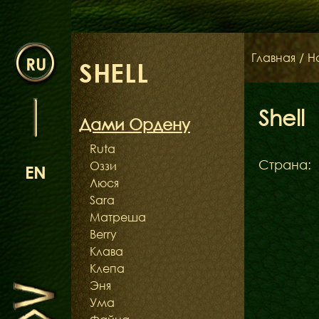
Главная
/
Н
RU
SHELL
Shell
Дами Ордену
Ruta
Страна:
Оззи
EN
Люся
Sara
Матреша
Berry
Клава
Клепа
Эня
Ума