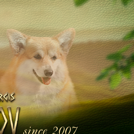
Щенята
Дитяча кімната
у