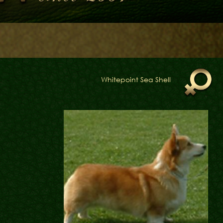
Whitepoint Sea Shell
Блог
Галереї