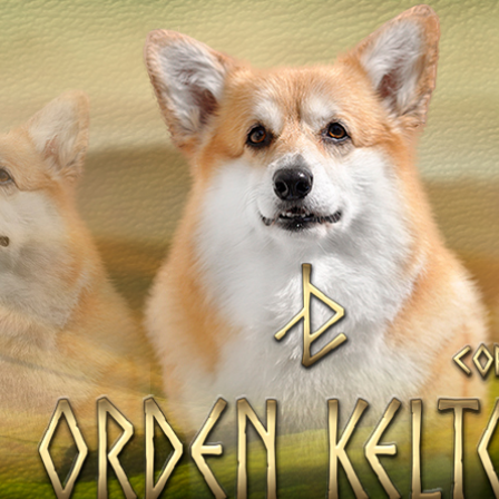
ТІВ
Наші коргі
Дами Ордену
НАТА
Кавалери Орден