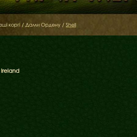
аші коргі
/
Дами Ордену
/
Shell
Ireland
Бібліотека
Міфи
Факти