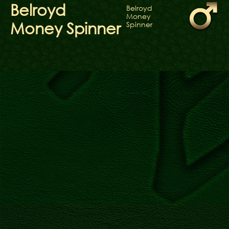
ФАКТИ
Belroyd
Belroyd
Money
БЛОГ
Money Spinner
Spinner
ГАЛЕРЕЇ