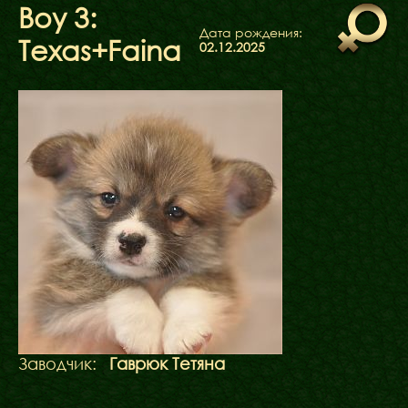
ФАКТИ
Boy 3:
БЛОГ
Дата рождения:
Texas+Faina
02.12.2025
ГАЛЕРЕЇ
Заводчик:
Гаврюк Тетяна