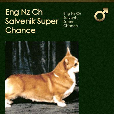
ФАКТИ
БЛОГ
Eng Nz Ch
Eng Nz Ch
ГАЛЕРЕЇ
Salvenik
Salvenik Super
Super
Chance
Chance