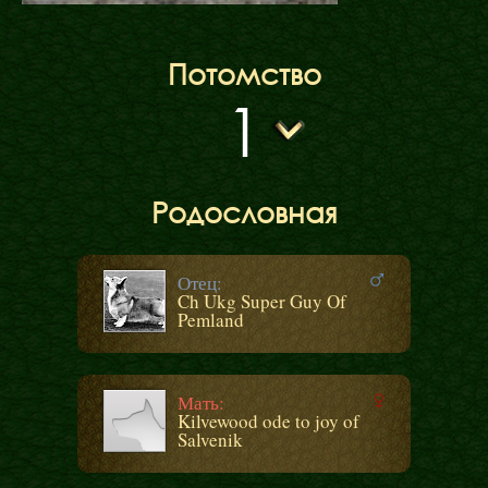
Потомство
1
Родословная
Отец:
Ch Ukg Super Guy Of
Pemland
Мать:
Kilvewood ode to joy of
Salvenik