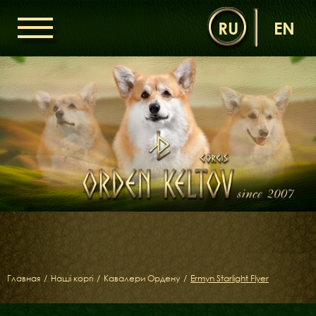
RU
EN
ГОЛОВНА
ОРДЕН КЕЛЬТІВ
НОВИНИ
ДИТЯЧА КІМНАТА
КОНТАКТИ
НАШІ КОРГІ
ДАМИ ОРДЕНУ
КАВАЛЕРИ ОРДЕНУ
ЩЕНЯТА
ДИТЯЧА КІМНАТА
Главная
/
Наші коргі
/
Кавалери Ордену
/
Ermyn Starlight Flyer
БІБЛІОТЕКА
МІФИ