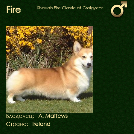
ФАКТИ
Fire
Shavals Fire Classic at Craigycor
БЛОГ
ГАЛЕРЕЇ
Владелец:
A. Mattews
Страна:
Ireland