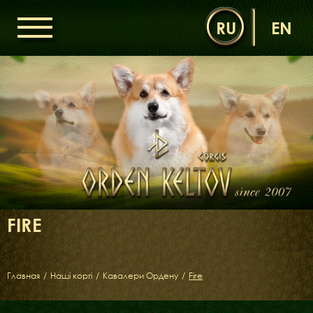
RU
EN
ГОЛОВНА
ОРДЕН КЕЛЬТІВ
НОВИНИ
ДИТЯЧА КІМНАТА
КОНТАКТИ
НАШІ КОРГІ
ДАМИ ОРДЕНУ
FIRE
КАВАЛЕРИ ОРДЕНУ
ЩЕНЯТА
ДИТЯЧА КІМНАТА
Главная
/
Наші коргі
/
Кавалери Ордену
/
Fire
БІБЛІОТЕКА
МІФИ