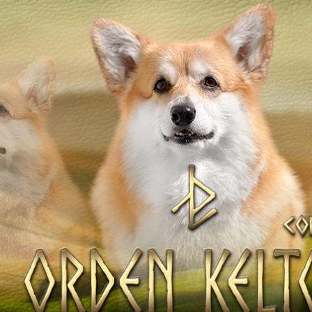
ТІВ
НАТА
Наші коргі