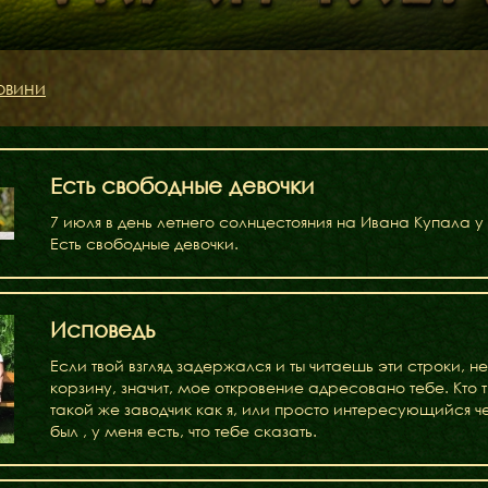
Дами Ордену
овини
Кавалери Орден
Есть свободные девочки
7 июля в день летнего солнцестояния на Ивана Купала 
Есть свободные девочки.
Исповедь
Если твой взгляд задержался и ты читаешь эти строки, 
корзину, значит, мое откровение адресовано тебе. Кто 
такой же заводчик как я, или просто интересующийся ч
был , у меня есть, что тебе сказать.