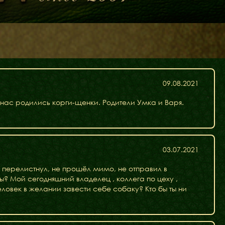
Щенята
Дитяча кімната
у
09.08.2021
у нас родились корги-щенки. Родители Умка и Варя.
03.07.2021
не перелистнул, не прошёл мимо, не отправил в
ты? Мой сегодняшний владелец , коллега по цеху ,
еловек в желании завести себе собаку? Кто бы ты ни