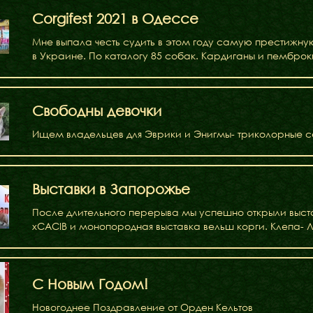
Corgifest 2021 в Одессе
Мне выпала честь судить в этом году самую престижн
в Украине. По каталогу 85 собак. Кардиганы и пембро
Свободны девочки
Ищем владельцев для Эврики и Энигмы- триколорные се
Выставки в Запорожье
После длительного перерыва мы успешно открыли выст
хCACIB и монопородная выставка вельш корги. Клепа-
Бібліотека
С Новым Годом!
Міфи
Новогоднее Поздравление от Орден Кельтов