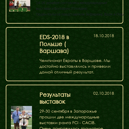
14-16 декабря состоялись международные
выставки в Болгарии (Пловдив).
Орден Кельтов представляли Зефирина, Варя и Павлик
18.10.2018
EDS-2018 в
Польше (
Варшава)
Чемпионат Европы в Варшаве. Мы
достойно выставлялись и привезли
домой отличный результат.
02.10.2018
Результаты
выставок
29-30 сентября в Запорожье
прошли две международные
выставки ранга FCI - CACIB.
Очень понравилось грамотное