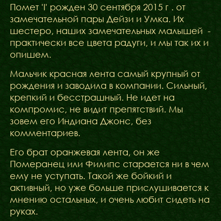
ФАКТИ
Помет 'I' рожден 30 сентября 2015 г . от
БЛОГ
замечательной пары Дейзи и Умка. Их
ГАЛЕРЕЇ
шестеро, наших замечательных малышей -
практически все цвета радуги, и мы так их и
опишем.
Мальчик красная лента самый крупный от
рождения и заводила в компании. Сильный,
крепкий и бесстрашный. Не идет на
компромис, не видит препятствий. Мы
зовем его Индиана Джонс, без
комментариев.
Его брат оранжевая лента, он же
Померанец или Филипс старается ни в чем
ему не уступать. Такой же бойкий и
активный, но уже больше прислушивается к
мнению остальных, и очень любит сидеть на
руках.