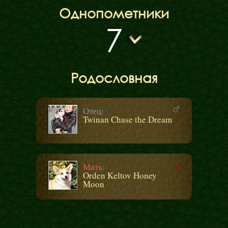
Однопометники
7
Родословная
Отец:
Twinan Chase the Dream
Мать:
Orden Keltov Honey
Moon