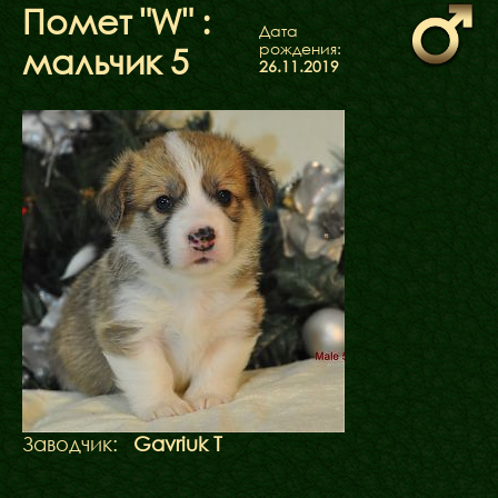
ФАКТИ
Помет "W" :
Дата
БЛОГ
рождения:
мальчик 5
ГАЛЕРЕЇ
26.11.2019
Заводчик:
Gavriuk T