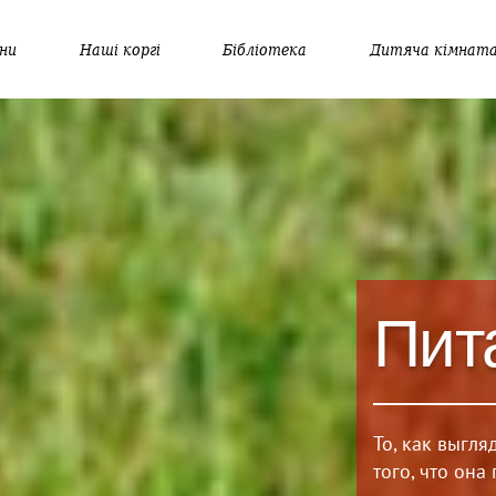
ни
Наші коргі
Бібліотека
Дитяча кімнат
Пит
То, как выгля
того, что она