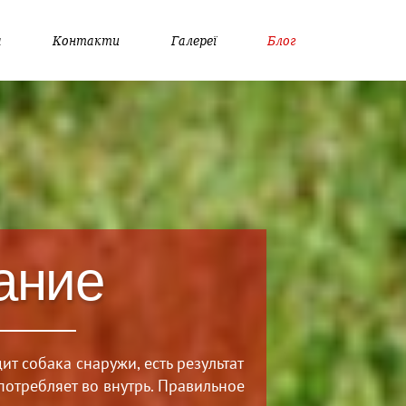
а
Контакти
Галереї
Блог
ание
дит собака снаружи, есть результат
 потребляет во внутрь. Правильное