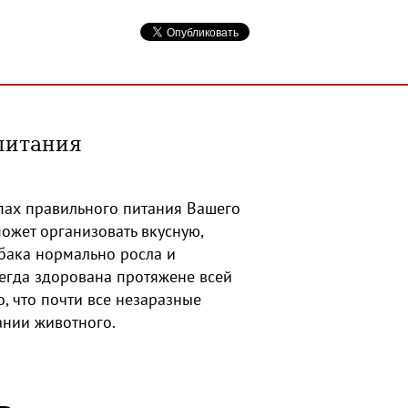
питания
пах правильного питания Вашего
жет организовать вкусную,
бака нормально росла и
сегда здорована протяжене всей
, что почти все незаразные
ании животного.