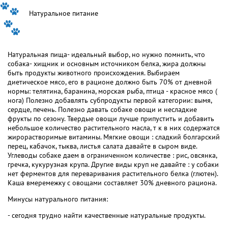
Натуральное питание
Натуральная пища- идеальный выбор, но нужно помнить, что
собака- хищник и основным источником белка, жира должны
быть продукты животного происхождения. Выбираем
диетическое мясо, его в рационе должно быть 70% от дневной
нормы: телятина, баранина, морская рыба, птица - красное мясо (
нога) Полезно добавлять субпродукты первой категории: вымя,
сердце, печень. Полезно давать собаке овощи и несладкие
фрукты по сезону. Твердые овощи лучше припустить и добавить
небольшое количество растительного масла, т к в них содержатся
жирорастворимые витамины. Мягкие овощи : сладкий болгарский
перец, кабачок, тыква, листья салата давайте в сыром виде.
Углеводы собаке даем в ограниченном количестве : рис, овсянка,
гречка, кукурузная крупа. Другие виды круп не давайте : у собаки
нет ферментов для переваривания растительного белка (глютен).
Каша вмеремежку с овощами составляет 30% дневного рациона.
Минусы натурального питания:
- сегодня трудно найти качественные натуральные продукты.