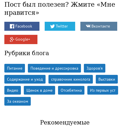
Пост был полезен? Жмите «Мне
нравится»
Facebook
Twitter
Вконтакте
Google+
Рубрики блога
Питание
Поведение и дрессировка
Здоров'я
Содержание и уход
справочник кинолога
Выставки
Видео
Щенок в доме
Отсебятина
Из первых уст
За океаном
Рекомендуемые