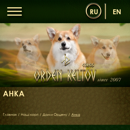
RU
EN
ГОЛОВНА
ОРДЕН КЕЛЬТІВ
НОВИНИ
ДИТЯЧА КІМНАТА
КОНТАКТИ
НАШІ КОРГІ
ДАМИ ОРДЕНУ
АНКА
КАВАЛЕРИ ОРДЕНУ
ЩЕНЯТА
ДИТЯЧА КІМНАТА
Главная
/
Наші коргі
/
Дами Ордену
/
Анка
БІБЛІОТЕКА
МІФИ