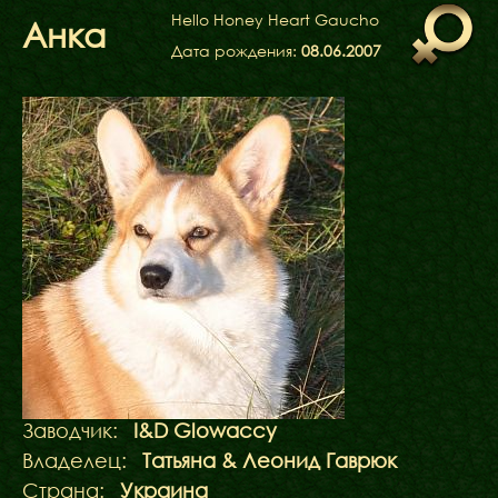
ФАКТИ
Hello Honey Heart Gaucho
Анка
БЛОГ
Дата рождения:
08.06.2007
ГАЛЕРЕЇ
Заводчик:
I&D Glowaccy
Владелец:
Татьяна & Леонид Гаврюк
Страна:
Украина