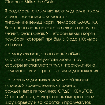
Cinonnie Strike the Gold.
Я родилась теплым июньским днем в тихом
и очень живописном месте в
питомнике вельш корги пемброк GAUCHO.
Внешне я очень похожа на своего папу, а
значит, счастливая. Я – второй вельш корги
пемброк, который прибыл в Орден Кельтов
из Гаучо.
Не могу сказать, что я очень люблю
выставки, хотя результаты моей шоу-
карьеры впечатляют: титул интерчемпиона ,
чемпиона пяти стран – вот мои достижения.
Но главным достижением моей жизни
явилось 2 замечательных помета,
рожденных в питомнике ОРДЕН КЕЛЬТОВ.
Старший сын, Арчер, очень быстро начал
шоу-карьеру и за короткий промежуток