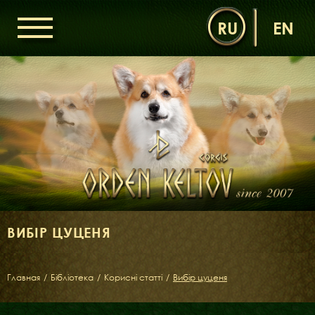
RU
EN
ГОЛОВНА
ОРДЕН КЕЛЬТІВ
НОВИНИ
ДИТЯЧА КІМНАТА
КОНТАКТИ
НАШІ КОРГІ
ДАМИ ОРДЕНУ
КАВАЛЕРИ ОРДЕНУ
ВИБІР ЦУЦЕНЯ
ЩЕНЯТА
ДИТЯЧА КІМНАТА
Главная
/
Бібліотека
/
Корисні статті
/
Вибір цуценя
БІБЛІОТЕКА
МІФИ