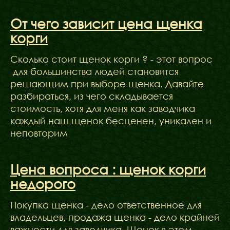
ФАКТИ
БЛОГ
От чего зависит цена щенка
ГАЛЕРЕЇ
корги
Сколько стоит щенок корги ? - этот вопрос
для большинства людей становится
решающим при выборе щенка. Давайте
разбираться, из чего складывается
стоимость, хотя для меня как заводчика
каждый наш щенок бесценен, уникален и
неповторим
Цена вопроса : щенок корги
недорого
Покупка щенка - дело ответственное для
владельцев, продажа щенка - дело крайней
важности для заводчика. Щенок в этом