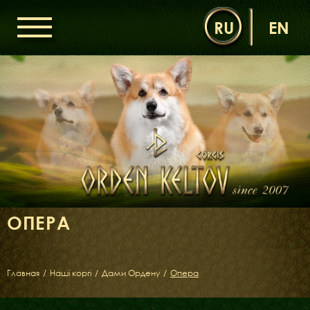
RU
EN
ГОЛОВНА
ОРДЕН КЕЛЬТІВ
НОВИНИ
ДИТЯЧА КІМНАТА
КОНТАКТИ
НАШІ КОРГІ
ДАМИ ОРДЕНУ
ОПЕРА
КАВАЛЕРИ ОРДЕНУ
ЩЕНЯТА
ДИТЯЧА КІМНАТА
Главная
/
Наші коргі
/
Дами Ордену
/
Опера
БІБЛІОТЕКА
МІФИ