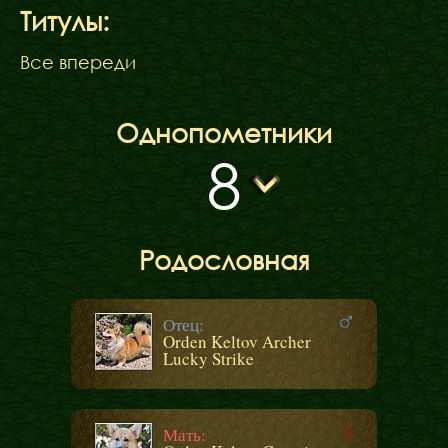
Титулы:
Все впереди
Однопометники
8
Родословная
Отец:
Orden Keltov Archer
Lucky Strike
Мать: