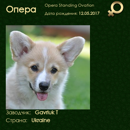
ФАКТИ
Opera Standing Ovation
Опера
БЛОГ
Дата рождения:
12.05.2017
ГАЛЕРЕЇ
Заводчик:
Gavriuk T
Страна:
Ukraine