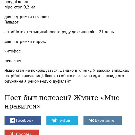
преднізолон
піро-стоп 0,2 мл
для підтримки печінки:
Гепадог
антибіотик тетрациклінового ряду доксициклін - 21 день
для підтримки нирок:
читофос
реналвет
Якщо стан не покращується, швидко в клініку. У важких випадках
потрібні капельниці. Якщо з собакою все гаразд, для швидкого
одужання я рекомендую дуфалайт
Пост был полезен? Жмите «Мне
нравится»
Facebook
Twitter
Вконтакте
Google+