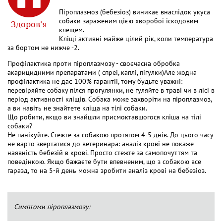
Піроплазмоз (бебезіоз) виникає внаслідок укуса
собаки зараженим цією хворобоі іскодовим
Здоров'я
клещем.
Кліщі активні майже цілий рік, коли температура
за бортом не нижче -2.
Профілактика проти піроплазмозу - своєчасна обробка
акарицидними препаратами ( спреі, каплі, пігулки)Але жодна
профілактика не дає 100% гарантіі, тому будьте уважні:
перевіряйте собаку пілся прогулянки, не гуляйте в траві чи в лісі в
період активності кліщів. Собака може захворіти на піроплазмоз,
а ви навіть не знайтете кліща на тілі собаки.
Що робити, якщо ви знайшли присмоктавшогося кліша на тілі
собаки?
Не панікуйте. Стежте за собакою протягом 4-5 днів. До цього часу
не варто звертатися до ветеринара: аналіз крові не покаже
наявність бебезій в крові. Просто стежте за самопочуттям та
поведінкою. Якщо бажаєте бути впевненим, що з собакою все
гаразд, то на 5-й день можна зробити аналіз крові на бебезіоз.
Симптоми піроплазмозу: