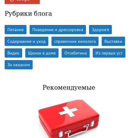
Рубрики блога
Питание
Поведение и дрессировка
Здоров'я
Содержание и уход
справочник кинолога
Выставки
Видео
Щенок в доме
Отсебятина
Из первых уст
За океаном
Рекомендуемые