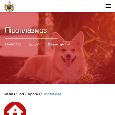
Піроплазмоз
12-09-2022
Здоров'я
Комментарии - 0
Главная
/
Блог
/
Здоров'я
/
Піроплазмоз