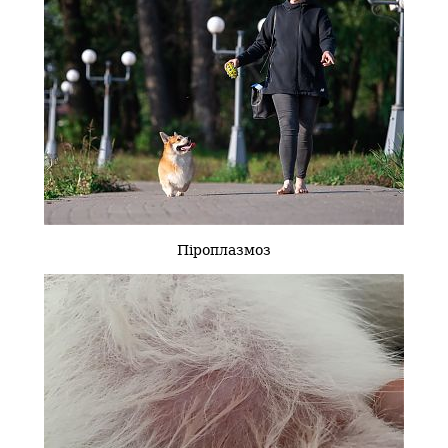
Піроплазмоз