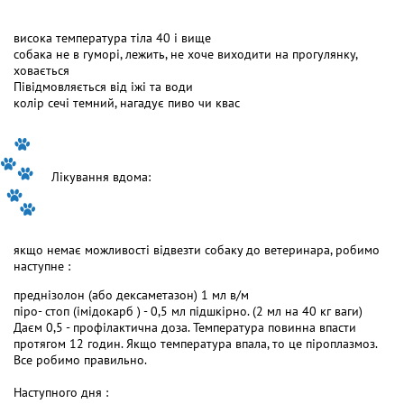
висока температура тіла 40 і вище
собака не в гуморі, лежить, не хоче виходити на прогулянку,
ховається
Півідмовляється від іжі та води
колір сечі темний, нагадує пиво чи квас
Лікування вдома:
якщо немає можливості відвезти собаку до ветеринара, робимо
наступне :
преднізолон (або дексаметазон) 1 мл в/м
піро- стоп (імідокарб ) - 0,5 мл підшкірно. (2 мл на 40 кг ваги)
Даєм 0,5 - профілактична доза. Температура повинна впасти
протягом 12 годин. Якщо температура впала, то це піроплазмоз.
Все робимо правильно.
Наступного дня :