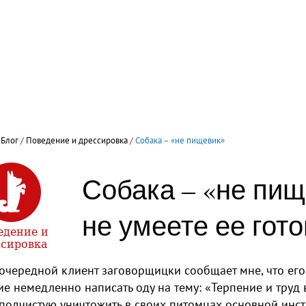
/
Блог
/
Поведение и дрессировка
/
Собака – «не пищевик»
Собака – «не пищ
не умеете ее гото
едение и
ссировка
очередной клиент заговорщицки сообщает мне, что его 
е немедленно написать оду на тему: «Терпение и труд 
подчистую уничтожить в своих питомцах основной инс