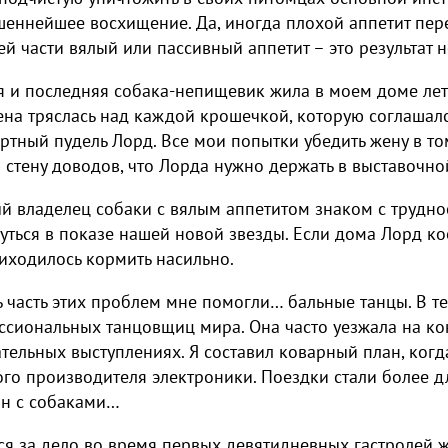
еннейшее восхищение. Да, иногда плохой аппетит пере
й части вялый или пассивный аппетит – это результат 
 и последняя собака-непищевик жила в моем доме лет д
ена тряслась над каждой крошечкой, которую соглашал
ртный пудель Лорд. Все мои попытки убедить жену в том,
 стену доводов, что Лорда нужно держать в выставочно
 владелец собаки с вялым аппетитом знаком с трудно
уться в показе нашей новой звезды. Если дома Лорд кое
иходилось кормить насильно.
 часть этих проблем мне помогли… бальные танцы. В т
сиональных танцовщиц мира. Она часто уезжала на ко
тельных выступлениях. Я составил коварный план, когд
го производителя электроники. Поездки стали более д
ин с собаками…
ся за дело во время первых девятидневных гастролей 