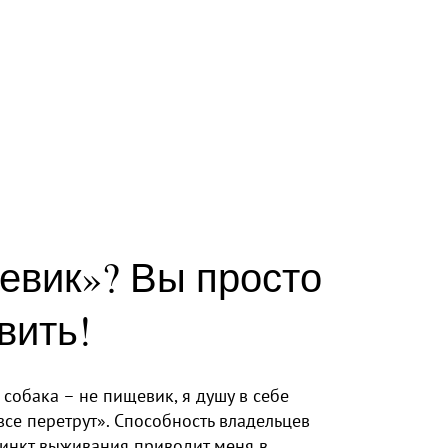
евик»? Вы просто
вить!
собака – не пищевик, я душу в себе
все перетрут». Способность владельцев
тинкт выживания приводит меня в