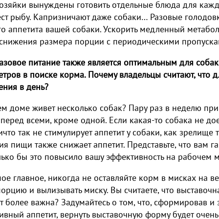
зяйки вынуждены готовить отдельные блюда для каждого
ест рыбу. Капризничают даже собаки… Разовые голодов
о аппетита вашей собаки. Ускорить медленный метабол
 снижения размера порции с периодическими пропуск
зовое питание также является оптимальным для собаки
тров в поиске корма. Почему владельцы считают, что
ения в день?
м доме живет несколько собак? Пару раз в неделю приг
перед всеми, кроме одной. Если какая-то собака не дое
ичто так не стимулирует аппетит у собаки, как зрелище т
ия пищи также снижает аппетит. Представьте, что вам 
ько бы это повысило вашу эффективность на рабочем м
ое главное, никогда не оставляйте корм в мисках на в
орцию и вылизывать миску. Вы считаете, что выставоч
 более важна? Задумайтесь о том, что, сформировав и 
ивный аппетит, вернуть выставочную форму будет очень