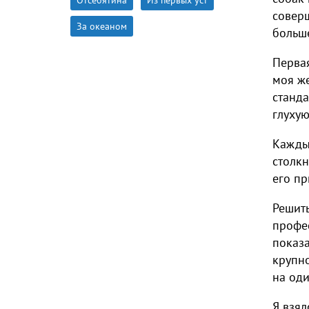
соверш
За океаном
больше
Первая
моя ж
станда
глухую
Каждый
столкн
его пр
Решить
профес
показа
крупно
на од
Я взял