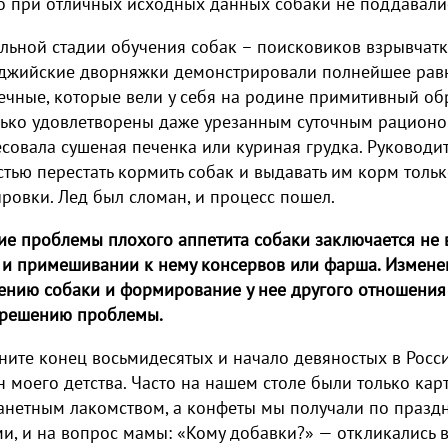
о при отличных исходных данных собаки не поддавали
льной стадии обучения собак – поисковиков взрывчат
джийские дворняжки демонстрировали полнейшее равн
ечные, которые вели у себя на родине примитивный об
ько удовлетворены даже урезанным суточным рационом
совала сушеная печенка или куриная грудка. Руководи
тью перестать кормить собак и выдавать им корм толь
ровки. Лед был сломан, и процесс пошел.
е проблемы плохого аппетита собаки заключается не в
 и примешивании к нему консервов или фарша. Измене
ению собаки и формирование у нее другого отношения
к решению проблемы.
ите конец восьмидесятых и начало девяностых в России
 моего детства. Часто на нашем столе были только кар
анетным лакомством, а конфеты мы получали по праздн
и, и на вопрос мамы: «Кому добавки?» — откликались в