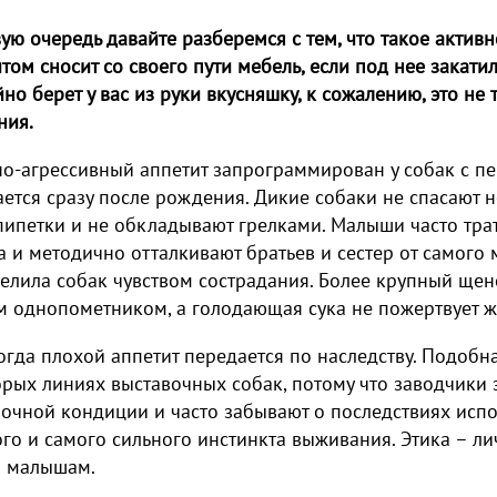
ую очередь давайте разберемся с тем, что такое активн
том сносит со своего пути мебель, если под нее закати
но берет у вас из руки вкусняшку, к сожалению, это не 
ния.
о-агрессивный аппетит запрограммирован у собак с пе
ется сразу после рождения. Дикие собаки не спасают
пипетки и не обкладывают грелками. Малыши часто тра
 и методично отталкивают братьев и сестер от самого
елила собак чувством сострадания. Более крупный щен
м однопометником, а голодающая сука не пожертвует ж
огда плохой аппетит передается по наследству. Подобн
рых линиях выставочных собак, потому что заводчики 
очной кондиции и часто забывают о последствиях исп
го и самого сильного инстинкта выживания. Этика – ли
 малышам.