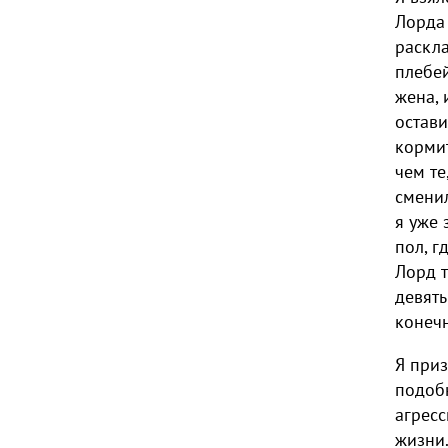
Лорда 
раскла
плебей
жена, 
остави
кормит
чем те
сменил
я уже 
пол, г
Лорд т
девяты
конечн
Я приз
подобн
агресс
жизни