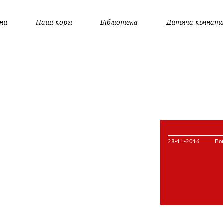
ни
Наші коргі
Бібліотека
Дитяча кімнат
28-11-2016
По