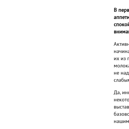
В перв
аппети
спокой
внима
Активн
начина
их из 
молока
не над
слабы
Да, ин
некото
выстав
базово
нашим