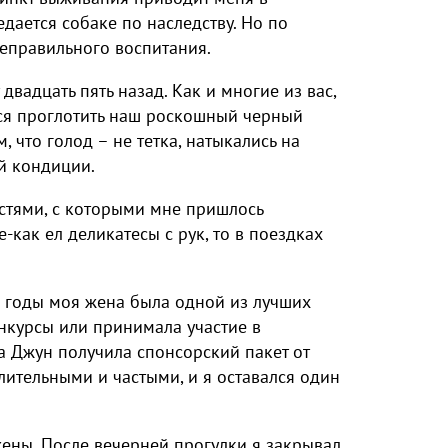
дается собаке по наследству. Но по
неправильного воспитания.
вадцать пять назад. Как и многие из вас,
ся проглотить наш роскошный черный
 что голод – не тетка, натыкались на
й кондиции.
стями, с которыми мне пришлось
-как ел деликатесы с рук, то в поездках
е годы моя жена была одной из лучших
нкурсы или принимала участие в
а Джун получила спонсорский пакет от
лительными и частыми, и я оставался один
жены. После вечерней прогулки я закрывал