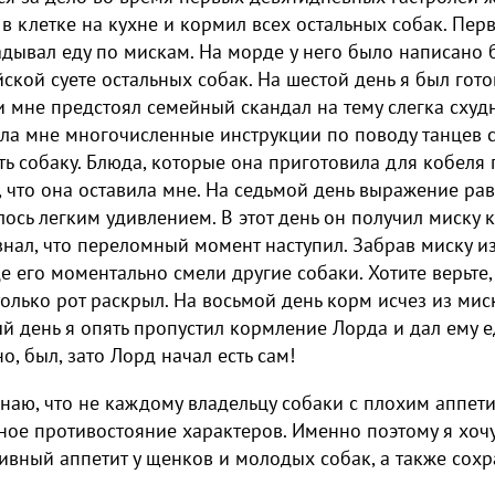
в клетке на кухне и кормил всех остальных собак. Перв
дывал еду по мискам. На морде у него было написано 
ской суете остальных собак. На шестой день я был гото
и мне предстоял семейный скандал на тему слегка схуд
ла мне многочисленные инструкции по поводу танцев 
ь собаку. Блюда, которые она приготовила для кобеля 
, что она оставила мне. На седьмой день выражение р
ось легким удивлением. В этот день он получил миску к
знал, что переломный момент наступил. Забрав миску из
де его моментально смели другие собаки. Хотите верьте,
олько рот раскрыл. На восьмой день корм исчез из миск
й день я опять пропустил кормление Лорда и дал ему ед
о, был, зато Лорд начал есть сам!
наю, что не каждому владельцу собаки с плохим аппет
ое противостояние характеров. Именно поэтому я хочу 
ивный аппетит у щенков и молодых собак, а также сохр
.