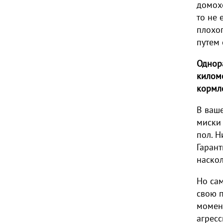
домохо
то не 
плохог
путем
Однора
киломе
кормл
В ваше
миски 
пол. Н
Гарант
наскол
Но сам
свою п
момент
агресс