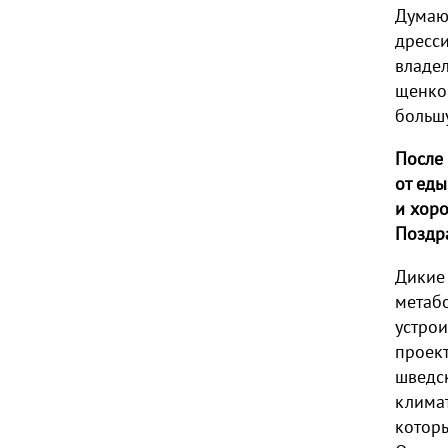
Думаю,
дресс
владе
щенков
большу
После 
от еды
и хоро
Поздра
Дикие 
метаб
устрои
проект
шведс
клима
которы