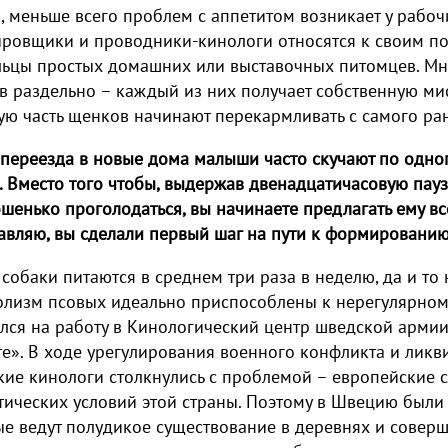
 меньше всего проблем с аппетитом возникает у рабоч
ировщики и проводники-кинологи относятся к своим п
льцы простых домашних или выставочных питомцев. Мн
 раздельно – каждый из них получает собственную мисо
ю часть щенков начинают перекармливать с самого ран
переезда в новые дома малыши часто скучают по одно
. Вместо того чтобы, выдержав двенадцатичасовую пауз
шенько проголодаться, вы начинаете предлагать ему в
вляю, вы сделали первый шаг на пути к формированию
собаки питаются в среднем три раза в неделю, да и то 
олизм псовых идеально приспособлены к нерегулярном
лся на работу в Кинологический центр шведской арми
е». В ходе урегулирования военного конфликта и лик
кие кинологи столкнулись с проблемой – европейские 
тических условий этой страны. Поэтому в Швецию был
е ведут полудикое существование в деревнях и соверш