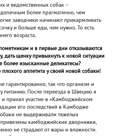
их и ведомственных собак –
одопечным более прагматично, чем
огие заводчики начинают прикармливать
чку и больше еды, чем нужно. То есть
него возраста.
пометникам и в первые дни отказываются
у, дать щенку привыкнуть к новой ситуации
се более изысканные деликатесы?
 плохого аппетита у своей новой собаки!
не гарантированно, так что организм и
у питанию. После переезда в Швецию я
и и принял участие в «Камбоджийском
видации его последствий в Камбодже
собаки не выдерживали тяжелых
и привезены камбоджийские дворняжки,
енно не страдают от жары и влажности.