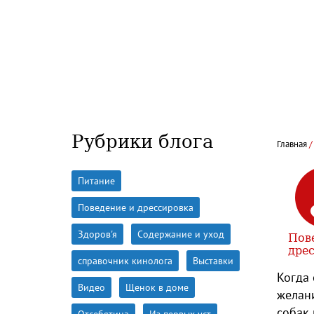
Рубрики блога
Главная
Питание
Поведение и дрессировка
Здоров'я
Содержание и уход
Пов
дре
справочник кинолога
Выставки
Когда 
Видео
Щенок в доме
желани
собак 
Отсебятина
Из первых уст