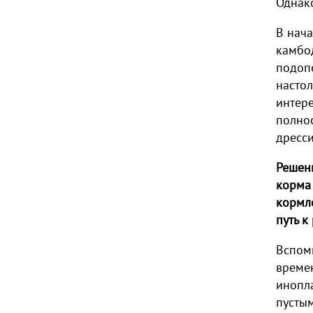
Однак
В нача
камбо
подоп
настол
интере
полнос
дресси
Решени
корма
кормл
путь 
Вспомн
времен
инопл
пустым