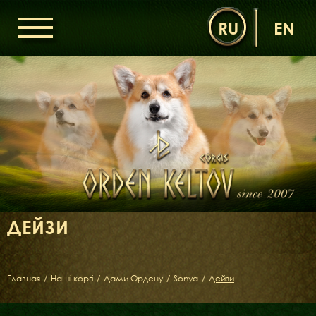
RU
EN
ГОЛОВНА
ОРДЕН КЕЛЬТІВ
НОВИНИ
ДИТЯЧА КІМНАТА
КОНТАКТИ
НАШІ КОРГІ
ДАМИ ОРДЕНУ
ДЕЙЗИ
КАВАЛЕРИ ОРДЕНУ
ЩЕНЯТА
ДИТЯЧА КІМНАТА
Главная
/
Наші коргі
/
Дами Ордену
/
Sonya
/
Дейзи
БІБЛІОТЕКА
МІФИ