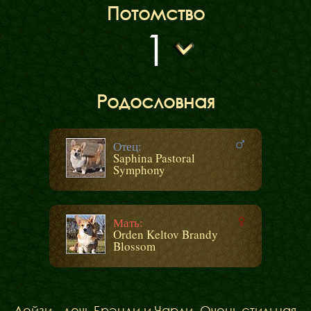
Потомство
1
Родословная
Отец:
Saphina Pastoral
Symphony
Мать:
Orden Keltov Brandy
Blossom
Дейзи - дочь Брэнди и Чарли. Очень стильная