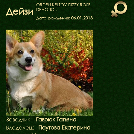
ФАКТИ
ORDEN KELTOV DIZZY ROSE
Дейзи
DEVOTION
БЛОГ
ГАЛЕРЕЇ
Дата рождения:
06.01.2013
Заводчик:
Гаврюк Татьяна
Владелец:
Паутова Екатерина