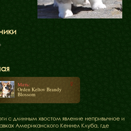
ники
ная
Мать:
Orden Keltov Brandy
Blossom
рги с длинным хвостом явление непривычное и
тавках Американского Кеннел Клуба, где