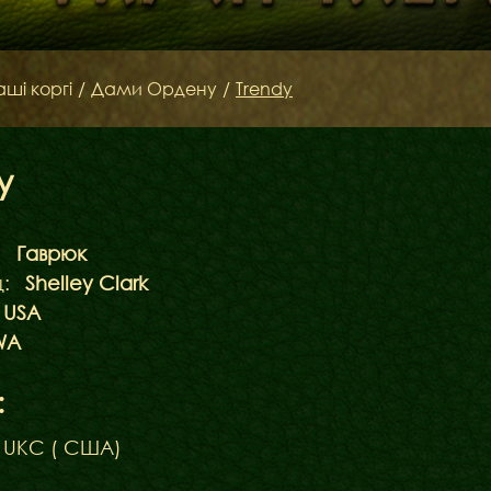
аші коргі
/
Дами Ордену
/
Trendy
y
Наші коргі
Дами Ордену
:
Гаврюк
:
Shelley Clark
Кавалери Орден
USA
WA
:
 UKC ( США)