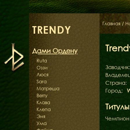
Главная
/
Н
TRENDY
Trend
Дами Ордену
Ruta
Заводчик
Оззи
Люся
Владелец
Sara
Страна:
Матреша
Город:
Berry
Клава
Титулы
Клепа
Эня
Чемпион
Ума