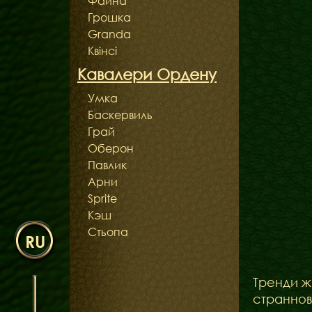
Файна
Грошка
Granda
Квінсі
Кавалери Ордену
Умка
Баскервиль
Грай
Оберон
Павлик
Арни
Sprite
Кэш
Стьопа
RU
Тренди ж
страннов