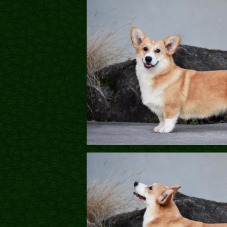
Міфи
Факти