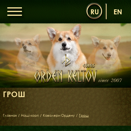
RU
EN
ГОЛОВНА
ОРДЕН КЕЛЬТІВ
НОВИНИ
ДИТЯЧА КІМНАТА
КОНТАКТИ
НАШІ КОРГІ
ДАМИ ОРДЕНУ
ГРОШ
КАВАЛЕРИ ОРДЕНУ
ЩЕНЯТА
ДИТЯЧА КІМНАТА
Главная
/
Наші коргі
/
Кавалери Ордену
/
Грош
БІБЛІОТЕКА
МІФИ