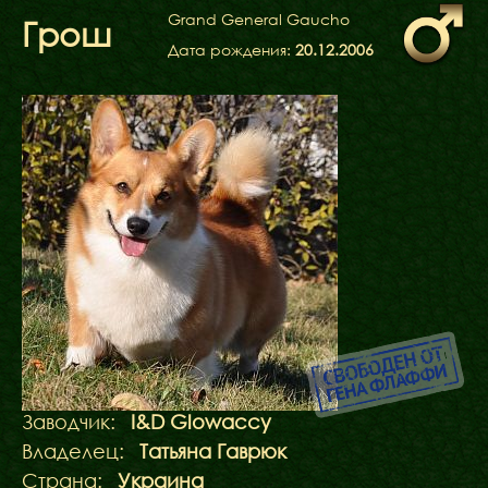
ФАКТИ
Grand General Gaucho
Грош
БЛОГ
Дата рождения:
20.12.2006
ГАЛЕРЕЇ
Заводчик:
I&D Glowaccy
Владелец:
Татьяна Гаврюк
Страна:
Украина