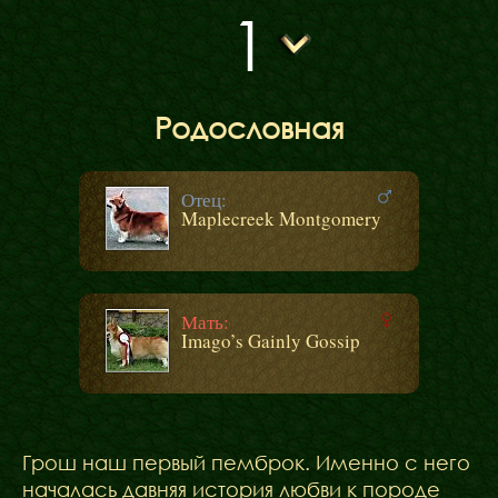
1
Родословная
Отец:
Maplecreek Montgomery
Мать:
Imago’s Gainly Gossip
Грош наш первый пемброк. Именно с него
началась давняя история любви к породе