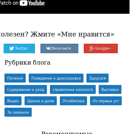
полезен? Жмите «Мне нравится»
Twitter
Вконтакте
Google+
Рубрики блога
Питание
Поведение и дрессировка
Здоров'я
Содержание и уход
справочник кинолога
Выставки
Видео
Щенок в доме
Отсебятина
Из первых уст
За океаном
Рекомендуемые