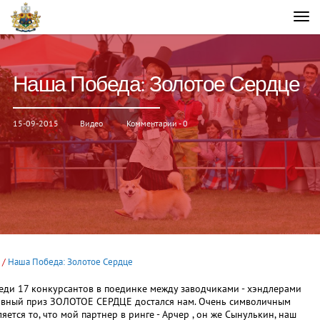
Наша Победа: Золотое Сердце
15-09-2015
Видео
Комментарии - 0
о
/
Наша Победа: Золотое Сердце
еди 17 конкурсантов в поединке между заводчиками - хэндлерами
авный приз ЗОЛОТОЕ СЕРДЦЕ достался нам. Очень символичным
ляется то, что мой партнер в ринге - Арчер , он же Сынулькин, наш