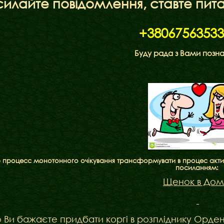
илайте повідомлення, ставте пит
+38067563533
Буду рада з Вами позн
процесс монотонного очікування трансформувати в процес активно
посиланням:
Щенок в До
Ви бажаєте придбати коргі в розпліднику Орден 