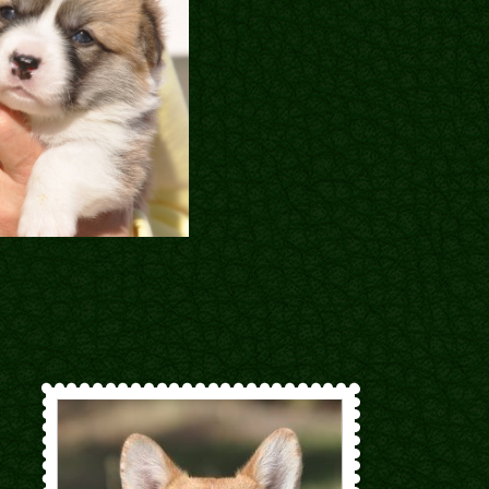
Щенята
Дитяча кімната
у