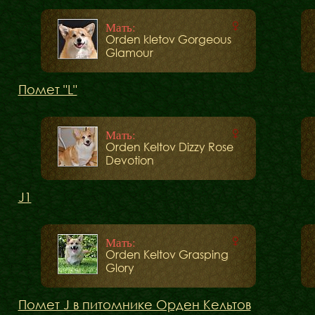
Мать:
Orden kletov Gorgeous
Glamour
Помет "L"
Мать:
Orden Keltov Dizzy Rose
Devotion
Бібліотека
J1
Міфи
Факти
Мать:
Orden Keltov Grasping
Glory
Помет J в питомнике Орден Кельтов