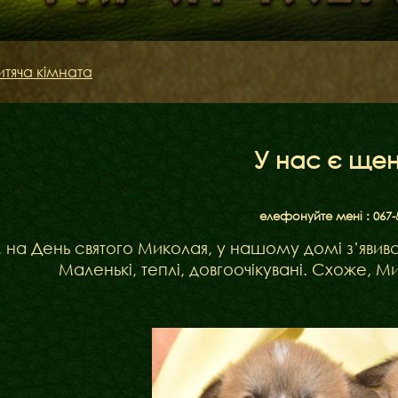
итяча кімната
У нас є щен
елефонуйте мені : 067-
, на День святого Миколая, у нашому домі з’явивс
Маленькі, теплі, довгоочікувані. Схоже,