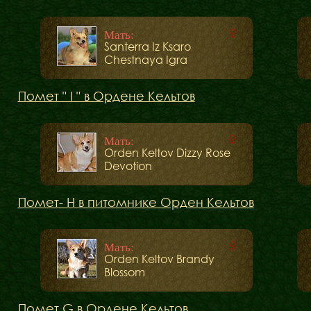
Мать:
Santerra Iz Ksaro
Chestnaya Igra
Помет " I " в Ордене Кельтов
Мать:
Orden Keltov Dizzy Rose
Devotion
Помет- H в питомнике Орден Кельтов
Мать:
Orden Keltov Brandy
Blossom
Помет G в Ордене Кельтов