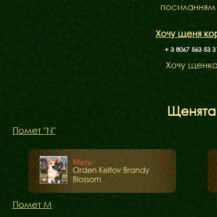
посиланням
Хочу щеня ко
+ 3 8067 563 53 3
Хочу щенк
Щенята
Помет "N"
Мать:
Orden Keltov Brandy
Blossom
Помет М