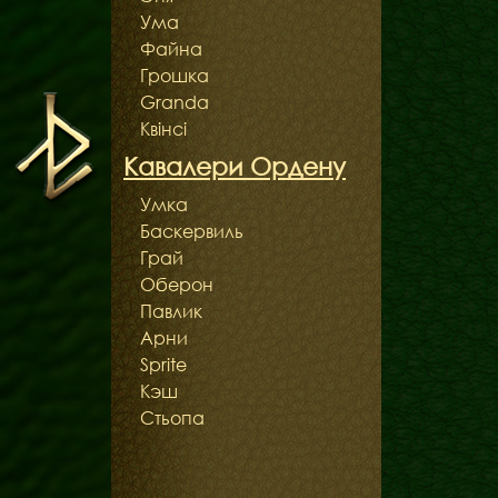
Ума
Файна
Грошка
Granda
Квінсі
Кавалери Ордену
Умка
Баскервиль
Грай
Оберон
Павлик
Арни
Sprite
Кэш
Стьопа