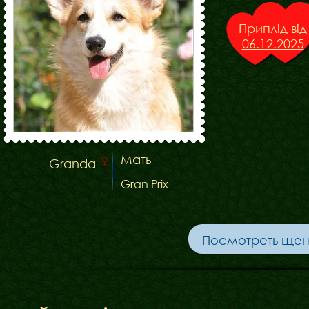
Приплід від
06.12.2025
Мать
Granda
Gran Prix
Посмотреть щен