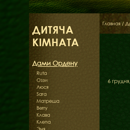
Главная
/
Д
ДИТЯЧА
КІМНАТА
Дами Ордену
Ruta
Оззи
6 грудня
Люся
Sara
Матреша
Berry
Клава
Клепа
Эня