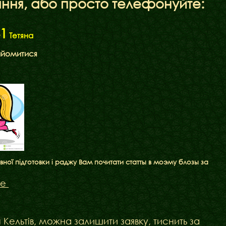
ання, або просто телефонуйте:
1
Тетяна
айомитися
ї підготовки і раджу Вам почитати статты в моэму блозы за
ме
Кельтів, можна залишити заявку, тиснить за