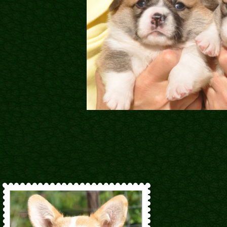
Наші коргі
Дами Ордену
Кавалери Орден