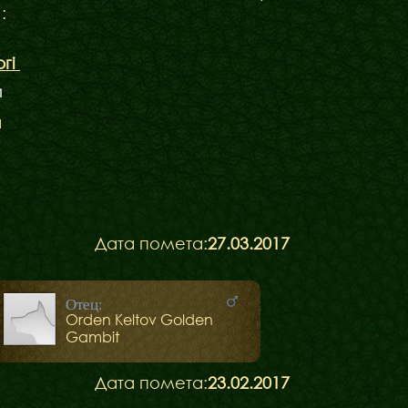
 :
ргі
1
а
Дата помета:
27.03.2017
Отец:
Orden Keltov Golden
Gambit
Дата помета:
23.02.2017