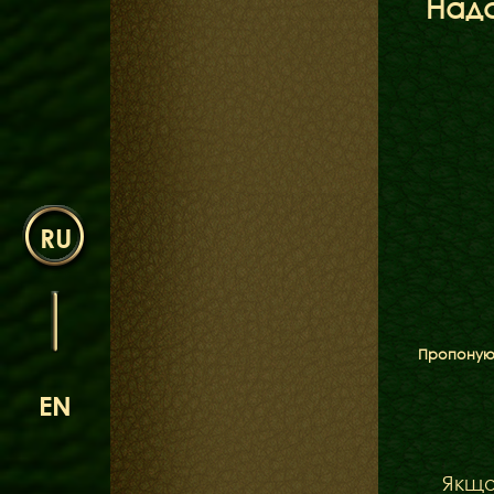
Надс
RU
Пропоную 
EN
Якщо 