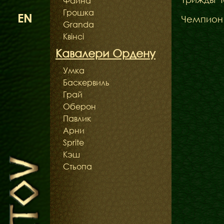
Файна
Грошка
EN
Чемпион
Granda
Квінсі
Кавалери Ордену
Умка
Баскервиль
Грай
Оберон
Павлик
Арни
Sprite
Кэш
Стьопа