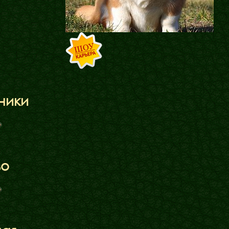
ники
Блог
Галереї
во