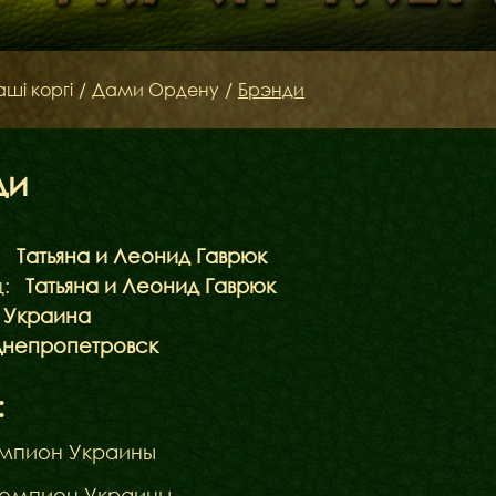
Кавалери Орден
аші коргі
/
Дами Ордену
/
Брэнди
ди
:
Татьяна и Леонид Гаврюк
:
Татьяна и Леонид Гаврюк
Украина
непропетровск
:
мпион Украины
Чемпион Украины