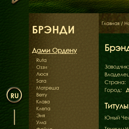
Главная
/
Н
БРЭНДИ
Брэн
Дами Ордену
Ruta
Заводчик
Оззи
Люся
Владелец
Sara
Страна:
Матреша
Город:
Д
RU
Berry
Клава
Титулы
Клепа
Эня
Юный Че
Ума
Трижды 