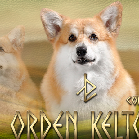
ТІВ
НАТА
Наші коргі
Дами Ордену