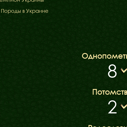
 Породы в Украине
Бібліотека
Однопомет
8
Міфи
Факти
Потомст
2