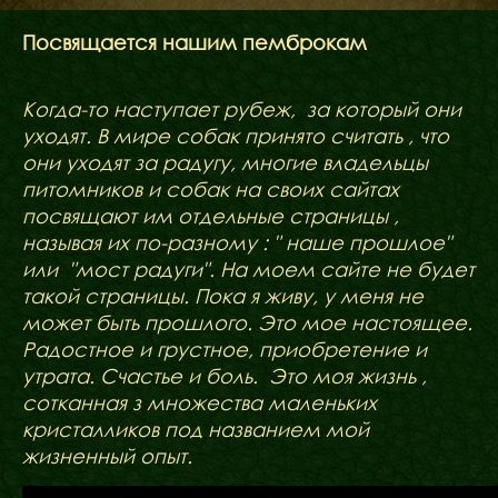
ФАКТИ
БЛОГ
Посвящается нашим пемброкам
ГАЛЕРЕЇ
Когда-то наступает рубеж, за который они
уходят. В мире собак принято считать , что
они уходят за радугу, многие владельцы
питомников и собак на своих сайтах
посвящают им отдельные страницы ,
называя их по-разному : " наше прошлое"
или "мост радуги". На моем сайте не будет
такой страницы. Пока я живу, у меня не
может быть прошлого. Это мое настоящее.
Радостное и грустное, приобретение и
утрата. Счастье и боль. Это моя жизнь ,
сотканная з множества маленьких
кристалликов под названием мой
жизненный опыт.