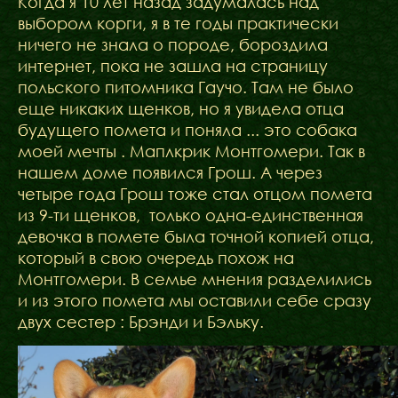
Когда я 10 лет назад задумалась над
выбором корги, я в те годы практически
ничего не знала о породе, бороздила
интернет, пока не зашла на страницу
польского питомника Гаучо. Там не было
еще никаких щенков, но я увидела отца
будущего помета и поняла ... это собака
моей мечты . Маплкрик Монтгомери. Так в
нашем доме появился Грош. А через
четыре года Грош тоже стал отцом помета
из 9-ти щенков, только одна-единственная
девочка в помете была точной копией отца,
который в свою очередь похож на
Монтгомери. В семье мнения разделились
и из этого помета мы оставили себе сразу
двух сестер : Брэнди и Бэльку.