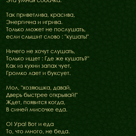
Эта умная собачка.
Так приветлива, красива,
Энергична и игрива.
Только может не послушать,
если слышит слово : "кушать!"
Ничего не хочут слушать,
Только ищет : Где же кушать?"
Как из кухни запах чует,
Громко лает и буксует.
Мол, "хозяюшка, давай,
Дверь быстрее открывай!"
Ждет, появится когда,
В синей мисочке еда.
О! Ура! Вот и еда
То, что много, не беда.