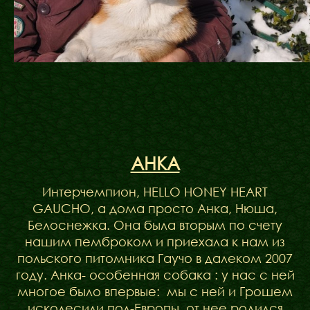
АНКА
Интерчемпион, HELLO HONEY HEART
GAUCHO, а дома просто Анка, Нюша,
Белоснежка. Она была вторым по счету
нашим пемброком и приехала к нам из
польского питомника Гаучо в далеком 2007
году. Анка- особенная собака : у нас с ней
многое было впервые: мы с ней и Грошем
исколесили пол-Европы, от нее родился